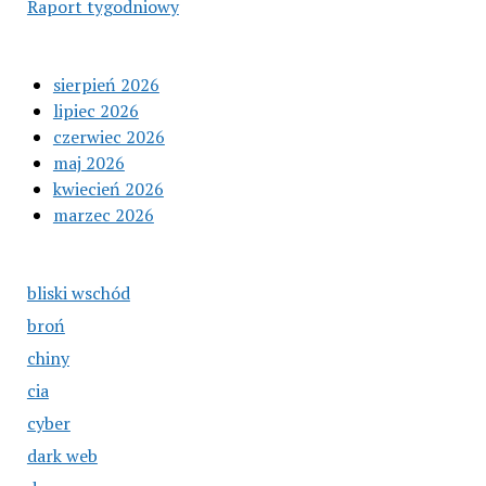
Raport tygodniowy
sierpień 2026
lipiec 2026
czerwiec 2026
maj 2026
kwiecień 2026
marzec 2026
bliski wschód
broń
chiny
cia
cyber
dark web