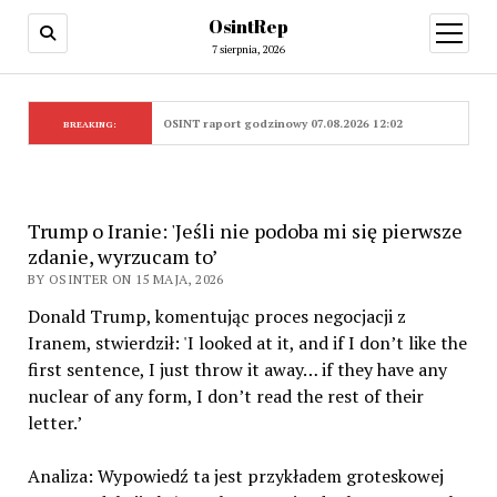
OsintRep
open
menu
7 sierpnia, 2026
OSINT raport godzinowy 07.08.2026 12:02
BREAKING:
Trump o Iranie: 'Jeśli nie podoba mi się pierwsze
zdanie, wyrzucam to’
BY OSINTER ON 15 MAJA, 2026
Donald Trump, komentując proces negocjacji z
Iranem, stwierdził: 'I looked at it, and if I don’t like the
first sentence, I just throw it away… if they have any
nuclear of any form, I don’t read the rest of their
letter.’
Analiza: Wypowiedź ta jest przykładem groteskowej