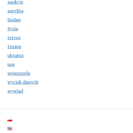
sankcje
satelita
Sudan
Syria
terror
trump
ukraina
usa
wenezuela
wyciek danych
wywiad