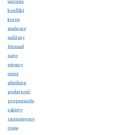
japonia
konflikt
korea
malware
military
Mossad
nato
niemcy
osint
phishing
podatność
propaganda
rakiety
ransomware
rosja