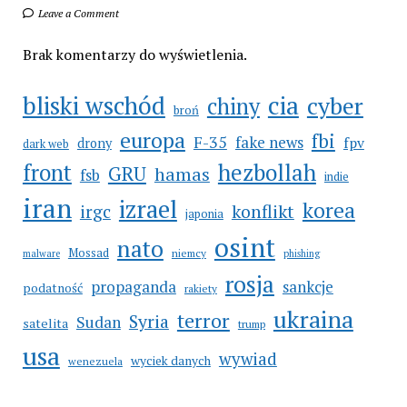
Leave a Comment
Brak komentarzy do wyświetlenia.
bliski wschód
cia
cyber
chiny
broń
europa
fbi
F-35
fake news
fpv
drony
dark web
hezbollah
front
GRU
hamas
fsb
indie
iran
izrael
korea
irgc
konflikt
japonia
osint
nato
Mossad
niemcy
malware
phishing
rosja
propaganda
sankcje
podatność
rakiety
ukraina
terror
Syria
Sudan
satelita
trump
usa
wywiad
wyciek danych
wenezuela