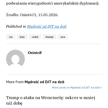
podważania wiarygodności amerykańskiej dyplomacji.
Zrodlo: Osint613, 15.05.2026.
Published in
Mądrość od DJT na dziś
cia
iran
osint
trump
usa
OsinteR
More from
Mądrość od DJT na dziś
More posts in Mądrość od DJT na dziś »
Trump o ataku na Wenezuelę: sukces w mniej
niż dobę