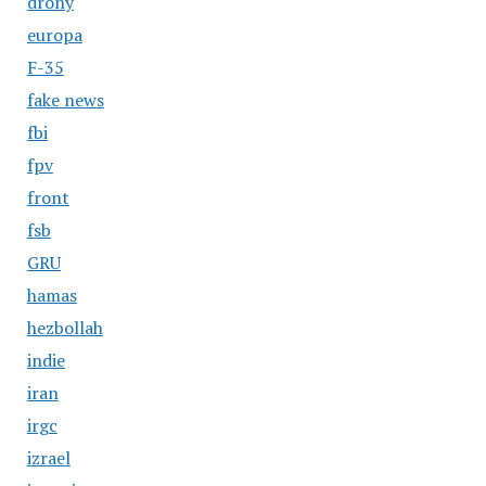
drony
europa
F-35
fake news
fbi
fpv
front
fsb
GRU
hamas
hezbollah
indie
iran
irgc
izrael