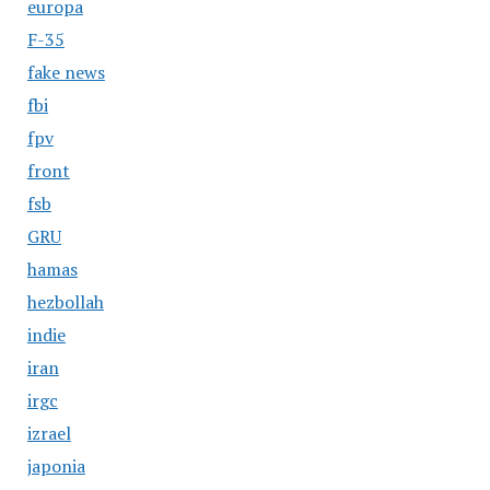
europa
F-35
fake news
fbi
fpv
front
fsb
GRU
hamas
hezbollah
indie
iran
irgc
izrael
japonia