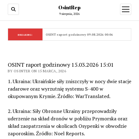
OsintRep
open
menu
9 sierpnia, 2026
OSINT raport godzinowy 09.08.2026 00:06
BREAKING:
OSINT raport godzinowy 15.03.2026 15:01
BY OSINTER ON 15 MARCA, 2026
1. Ukraina: Ukraińskie siły zniszczyły w nocy dwie stacje
radarowe oraz wyrzutnię systemu S-400 w
okupowanym Krymie. Źródło: WarTranslated.
2. Ukraina: Siły Obronne Ukrainy przeprowadziły
uderzenie na skład dronów w pobliżu Prymorska oraz
skład zaopatrzenia w okolicach Osypenki w obwodzie
zaporoskim. Źródło: Noel Reports.