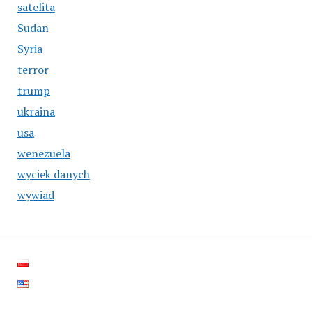
satelita
Sudan
Syria
terror
trump
ukraina
usa
wenezuela
wyciek danych
wywiad