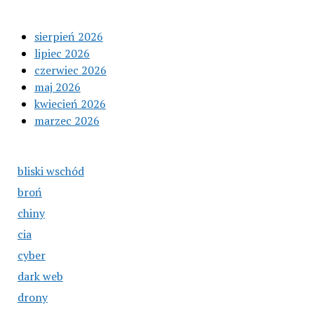
sierpień 2026
lipiec 2026
czerwiec 2026
maj 2026
kwiecień 2026
marzec 2026
bliski wschód
broń
chiny
cia
cyber
dark web
drony