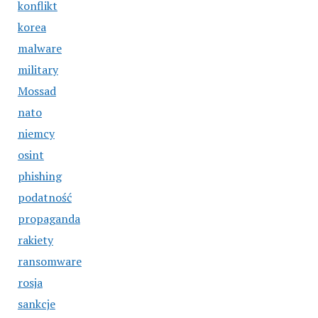
konflikt
korea
malware
military
Mossad
nato
niemcy
osint
phishing
podatność
propaganda
rakiety
ransomware
rosja
sankcje