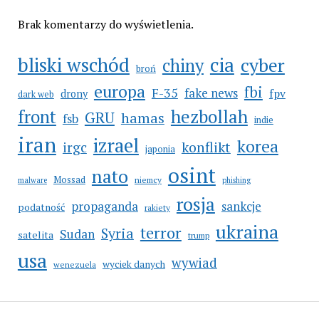
Brak komentarzy do wyświetlenia.
cia
bliski wschód
cyber
chiny
broń
europa
fbi
F-35
fake news
fpv
drony
dark web
hezbollah
front
GRU
hamas
fsb
indie
iran
izrael
korea
irgc
konflikt
japonia
osint
nato
Mossad
niemcy
malware
phishing
rosja
propaganda
sankcje
podatność
rakiety
ukraina
terror
Syria
Sudan
satelita
trump
usa
wywiad
wyciek danych
wenezuela