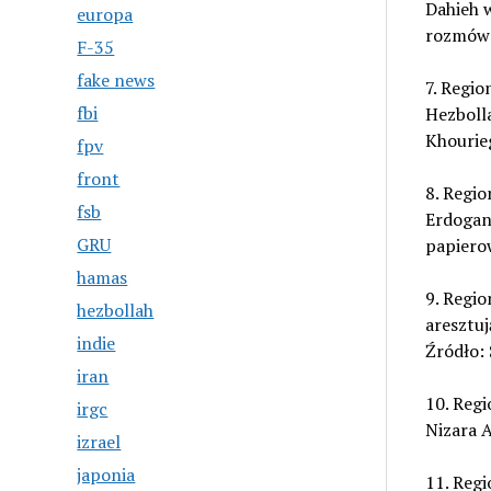
Dahieh w
europa
rozmów 
F-35
fake news
7. Regio
fbi
Hezboll
Khourie
fpv
front
8. Regio
fsb
Erdogana
GRU
papiero
hamas
9. Regio
hezbollah
aresztuj
indie
Źródło:
iran
10. Regi
irgc
Nizara A
izrael
japonia
11. Regi