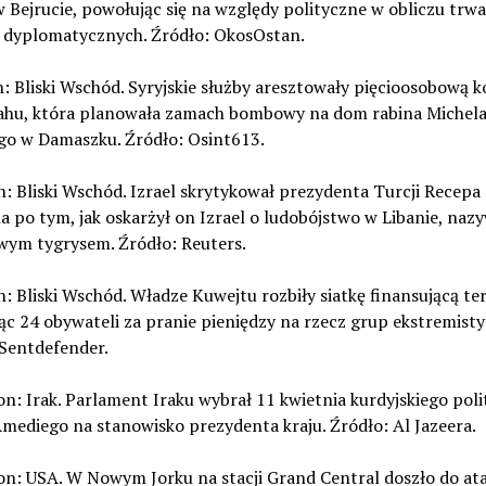
 Bejrucie, powołując się na względy polityczne w obliczu trw
dyplomatycznych. Źródło: OkosOstan.
n: Bliski Wschód. Syryjskie służby aresztowały pięcioosobową 
ahu, która planowała zamach bombowy na dom rabina Michel
go w Damaszku. Źródło: Osint613.
n: Bliski Wschód. Izrael skrytykował prezydenta Turcji Recepa
 po tym, jak oskarżył on Izrael o ludobójstwo w Libanie, naz
wym tygrysem. Źródło: Reuters.
n: Bliski Wschód. Władze Kuwejtu rozbiły siatkę finansującą te
ąc 24 obywateli za pranie pieniędzy na rzecz grup ekstremist
 Sentdefender.
on: Irak. Parlament Iraku wybrał 11 kwietnia kurdyjskiego poli
mediego na stanowisko prezydenta kraju. Źródło: Al Jazeera.
on: USA. W Nowym Jorku na stacji Grand Central doszło do at