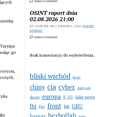
Leave a Comment
ających
OSINT raport dnia
02.08.2026 21:00
komórkę
BY OSINTER ON 2 SIERPNIA, 2026 |
a
RAPORT
DZIENNY
Leave a Comment
 Tayyipa
ywając go
Brak komentarzy do wyświetlenia.
rroryzm,
bliski wschód
ycznych.
broń
cia
cyber
chiny
dark web
europa
tyka
F-35
fake news
drony
front
GRU
fbi
fsb
fpv
hezbollah
aku
hamas
indie