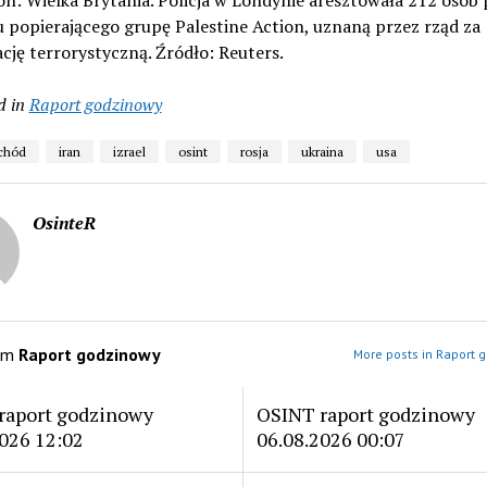
on: Wielka Brytania. Policja w Londynie aresztowała 212 osób
 popierającego grupę Palestine Action, uznaną przez rząd za
cję terrorystyczną. Źródło: Reuters.
d in
Raport godzinowy
schód
iran
izrael
osint
rosja
ukraina
usa
OsinteR
om
Raport godzinowy
More posts in Raport 
raport godzinowy
OSINT raport godzinowy
026 12:02
06.08.2026 00:07