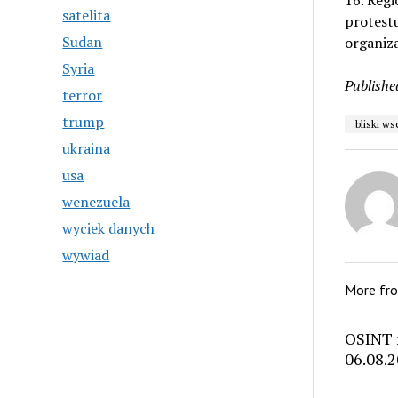
16. Regi
satelita
protestu
Sudan
organiza
Syria
Publishe
terror
trump
bliski w
ukraina
usa
wenezuela
wyciek danych
wywiad
More fr
OSINT 
06.08.2