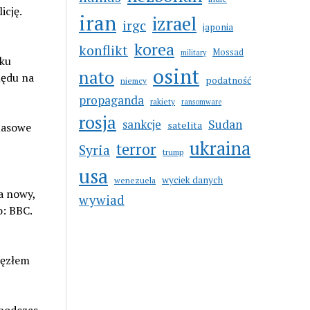
icję.
iran
izrael
irgc
japonia
korea
konflikt
Mossad
military
sku
osint
nato
lędu na
podatność
niemcy
propaganda
rakiety
ransomware
rosja
sankcje
Sudan
satelita
masowe
ukraina
terror
Syria
trump
usa
wyciek danych
wenezuela
a nowy,
wywiad
o: BBC.
węzłem