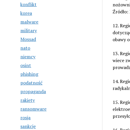
konflikt
nożownik
Źródło:
korea
malware
12. Regi
military
dotyczą
Mossad
obawy o
nato
13. Reg
niemcy
wiece z
osint
prowadzi
phishing
14. Regi
podatność
radykaln
propaganda
rakiety
15. Regi
ransomware
elektro
przesyło
rosja
sankcje