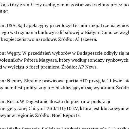
a, który zranił trzy osoby, zanim został zastrzelony przez pol
 BBC.
on: USA. Sąd apelacyjny przedłużył termin rozpatrzenia wnio
cego wstrzymania budowy sali balowej w Białym Domu ze wzg
 bezpieczeństwo narodowe. Źródło: Al Jazeera.
ion: Węgry. W przeddzień wyborów w Budapeszcie odbyły się 
wolenników Pétera Magyara, który według sondaży rynkowych
 w wyścigu o fotel premiera. Źródło: AP News.
on: Niemcy. Skrajnie prawicowa partia AfD przyjęła 11 kwietni
y manifest polityczny przed zbliżającymi się wyborami. Źródł
on: Rosja. W Dagestanie doszło do pożaru w podstacji
energetycznej Chiryurt 330/110/10 kV, która jest kluczowym 
wym w regionie. Źródło: Noel Reports.