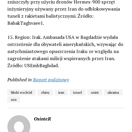
zniszczyły przy użyciu dronów Hermes-900 sprzęt
inżynieryjny używany przez Iran do odblokowywania
tuneli z rakietami balistycznymi. Źródło:
BabakTaghvaee1.
15. Region: Irak. Ambasada USA w Bagdadzie wydała
ostrzeżenie dla obywateli amerykańskich, wzywając do
natychmiastowego opuszczenia Iraku ze względu na
zagrożenie atakami milicji wspieranych przez Iran.
Źródło: USEmbBaghdad.
Published in
Raport godzinowy
bliski wschód
chiny
iran
izrael
osint
ukraina
usa
OsinteR