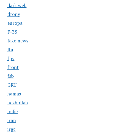
dark web
drony
europa
F-35
fake news
fbi
fpv
front
fsb
GRU
hamas
hezbollah
indie
iran
irgc