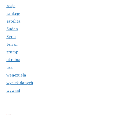
rosja
sankcje
satelita
Sudan
Syria
terror
trump
ukraina
usa
wenezuela
wyciek danych
wywiad