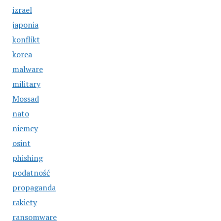
izrael
japonia
konflikt
korea
malware
military
Mossad
nato
niemcy
osint
phishing
podatność
propaganda
rakiety
ransomware