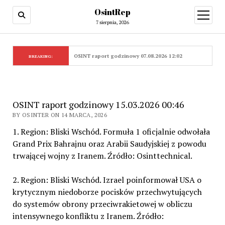
OsintRep
open
menu
7 sierpnia, 2026
OSINT raport godzinowy 07.08.2026 12:02
BREAKING:
OSINT raport godzinowy 15.03.2026 00:46
BY OSINTER ON 14 MARCA, 2026
1. Region: Bliski Wschód. Formuła 1 oficjalnie odwołała
Grand Prix Bahrajnu oraz Arabii Saudyjskiej z powodu
trwającej wojny z Iranem. Źródło: Osinttechnical.
2. Region: Bliski Wschód. Izrael poinformował USA o
krytycznym niedoborze pocisków przechwytujących
do systemów obrony przeciwrakietowej w obliczu
intensywnego konfliktu z Iranem. Źródło: