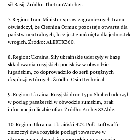
sił Basij. Źródło: TheIranWatcher.
7. Region: Iran. Minister spraw zagranicznych Iranu
oświadczył, że Cieśnina Ormuz pozostaje otwarta dla
państw neutralnych, lecz jest zamknięta dla jednostek
wrogich. Źródło: ALERTX360.
8. Region: Ukraina. Siły ukraińskie uderzyły w bazę
składowania rosyjskich pocisków w obwodzie
ługańskim, co doprowadziło do serii potężnych
eksplozji wtórnych. Źródło: Osinttechnical.
9. Region: Ukraina. Rosyjski dron typu Shahed uderzył
w pociąg pasażerski w obwodzie sumskim, brak
informacji o liczbie ofiar. Źródło: Archer83Able.
10. Region: Ukraina. Ukraiński 422. Pułk Luftwaffe
zniszczył dwa rosyjskie pociągi towarowe w
okupowanym obwodzie zaporoskim przy użyciu