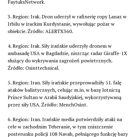
FaytuksNetwork.
3. Region: Irak. Dron uderzył w rafinerię ropy Lanaz w
Irbilu w irackim Kurdystanie, wywołując pożar w
obiekcie. Źródło: ALERTX360.
4. Region: Irak. Siły irańskie uderzyły dronem w
ambasadę USA w Bagdadzie, niszcząc radar Giraffe-1X
służący do wykrywania zagrożeń powietrznych.
Źródło: Osinttechnical.
5. Region: Iran. Siły irańskie przeprowadziły 51. falę
ataków balistycznych, celując m.in. w bazę lotniczą
Prince Sultan w Arabii Saudyjskiej, wykorzystywaną
przez siły USA. Źródło: MenchOsint.
6. Region: Iran. Irańskie media potwierdziły ataki na
cele w zachodnim Teheranie, w tym zniszczenie
posterunku policji 108 Navab, pełniącego funkcję bazy