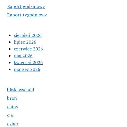
Raport godzinowy
Raport tygodniowy
sierpień 2026
lipiec 2026
czerwiec 2026
maj 2026
kwiecień 2026
marzec 2026
bliski wschód
broń
chiny
cia
cyber