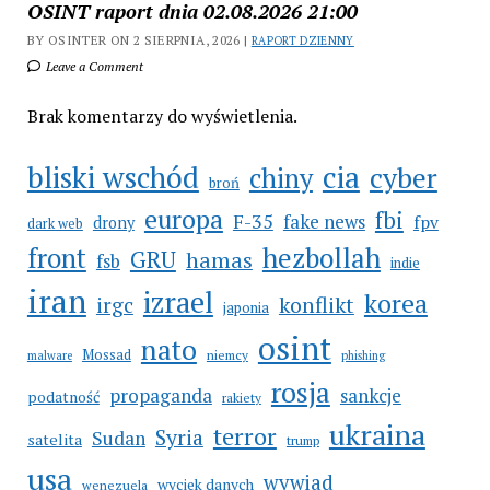
OSINT raport dnia 02.08.2026 21:00
BY OSINTER ON 2 SIERPNIA, 2026 |
RAPORT DZIENNY
Leave a Comment
Brak komentarzy do wyświetlenia.
bliski wschód
cia
cyber
chiny
broń
europa
fbi
F-35
fake news
fpv
drony
dark web
hezbollah
front
GRU
hamas
fsb
indie
iran
izrael
korea
irgc
konflikt
japonia
osint
nato
Mossad
niemcy
malware
phishing
rosja
propaganda
sankcje
podatność
rakiety
ukraina
terror
Syria
Sudan
satelita
trump
usa
wywiad
wyciek danych
wenezuela