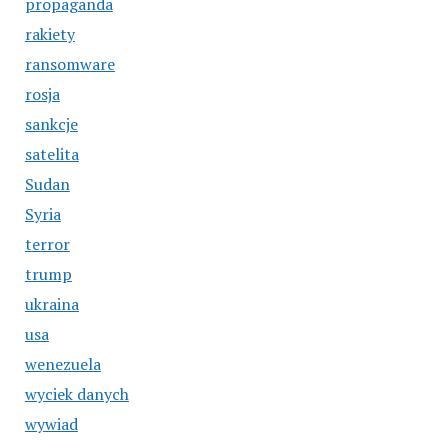
propaganda
rakiety
ransomware
rosja
sankcje
satelita
Sudan
Syria
terror
trump
ukraina
usa
wenezuela
wyciek danych
wywiad