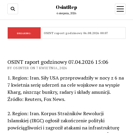
OsintRep
open
menu
6 sierpnia, 2026
OSINT raport godzinowy 06.08.2026 00:07
BREAKING:
OSINT raport godzinowy 07.04.2026 15:06
BY OSINTER ON 7 KWIETNIA, 2026
1. Region: Iran. Siły USA przeprowadziły w nocy z 6 na
7 kwietnia serię uderzeń na cele wojskowe na wyspie
Kharg, niszcząc bunkry, radary i składy amunicji.
Źródło: Reuters, Fox News.
2. Region: Iran. Korpus Strażników Rewolucji
Islamskiej (IRGC) ogłosił zakończenie polityki
powściągliwości i zagroził atakami na infrastrukturę