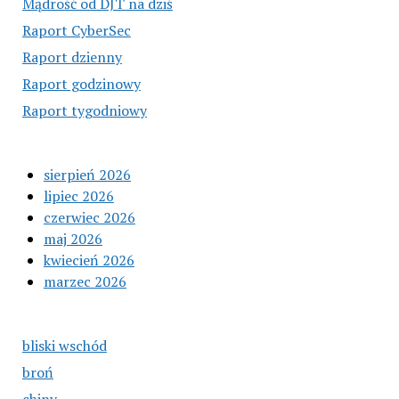
Mądrość od DJT na dziś
Raport CyberSec
Raport dzienny
Raport godzinowy
Raport tygodniowy
sierpień 2026
lipiec 2026
czerwiec 2026
maj 2026
kwiecień 2026
marzec 2026
bliski wschód
broń