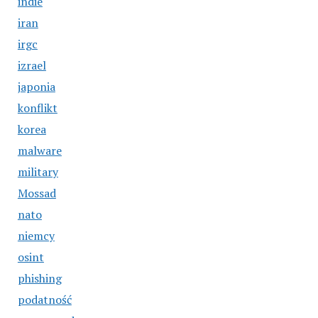
indie
iran
irgc
izrael
japonia
konflikt
korea
malware
military
Mossad
nato
niemcy
osint
phishing
podatność