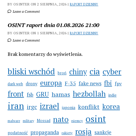
BY OSINTER ON 2 SIERPNIA, 2026 |
RAPORT DZIENNY
Leave a Comment
OSINT raport dnia 01.08.2026 21:00
BY OSINTER ON 1 SIERPNIA, 2026 |
RAPORT DZIENNY
Leave a Comment
Brak komentarzy do wyświetlenia.
cia
bliski wschód
cyber
chiny
broń
europa
fbi
F-35
fake news
fpv
drony
dark web
hezbollah
front
GRU
hamas
fsb
indie
iran
izrael
korea
irgc
konflikt
japonia
osint
nato
Mossad
niemcy
malware
military
rosja
propaganda
sankcje
podatność
rakiety