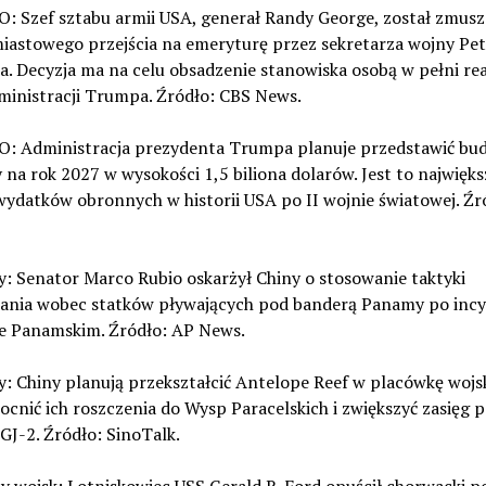
O: Szef sztabu armii USA, generał Randy George, został zmus
iastowego przejścia na emeryturę przez sekretarza wojny Pet
. Decyzja ma na celu obsadzenie stanowiska osobą w pełni rea
ministracji Trumpa. Źródło: CBS News.
O: Administracja prezydenta Trumpa planuje przedstawić bu
na rok 2027 w wysokości 1,5 biliona dolarów. Jest to najwięks
ydatków obronnych w historii USA po II wojnie światowej. Źr
y: Senator Marco Rubio oskarżył Chiny o stosowanie taktyki
zania wobec statków pływających pod banderą Panamy po incy
e Panamskim. Źródło: AP News.
y: Chiny planują przekształcić Antelope Reef w placówkę wojs
nić ich roszczenia do Wysp Paracelskich i zwiększyć zasięg p
J-2. Źródło: SinoTalk.