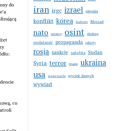
zony do
iran
izrael
irgc
e’a
japonia
lizującą
korea
konflikt
Mossad
malware
osint
nato
niemcy
phishing
dżet
propaganda
podatność
rakiety
zy
rosja
sankcje
Sudan
satelita
ódło:
ukraina
terror
Syria
trump
usa
wyciek danych
wenezuela
dencie
wywiad
kową, co
atroli