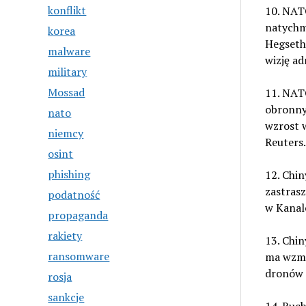
konflikt
10. NAT
natychm
korea
Hegsetha
malware
wizję ad
military
Mossad
11. NAT
obronny 
nato
wzrost w
niemcy
Reuters.
osint
phishing
12. Chin
zastras
podatność
w Kanal
propaganda
rakiety
13. Chin
ransomware
ma wzmoc
dronów G
rosja
sankcje