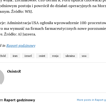
y wojsk: Lotniskowiec USS Gerald R. Ford opuścił chorwacki po
iodniowym postoju i powrócił do działań operacyjnych na Mor
mnym. Źródło: WSJ.
kcje: Administracja USA ogłosiła wprowadzenie 100-procentow
, co ma wymusić na firmach farmaceutycznych nowe porozumie
. Źródło: Al Jazeera.
d in
Raport godzinowy
schód
iran
izrael
osint
rosja
ukraina
usa
OsinteR
om
Raport godzinowy
More posts in Raport 