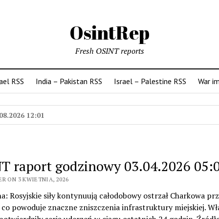
OsintRep
Fresh OSINT reports
rael RSS
India – Pakistan RSS
Israel – Palestine RSS
War i
08.2026 12:01
T raport godzinowy 03.04.2026 05:
R ON 3 KWIETNIA, 2026
na: Rosyjskie siły kontynuują całodobowy ostrzał Charkowa prz
co powoduje znaczne zniszczenia infrastruktury miejskiej. Wł