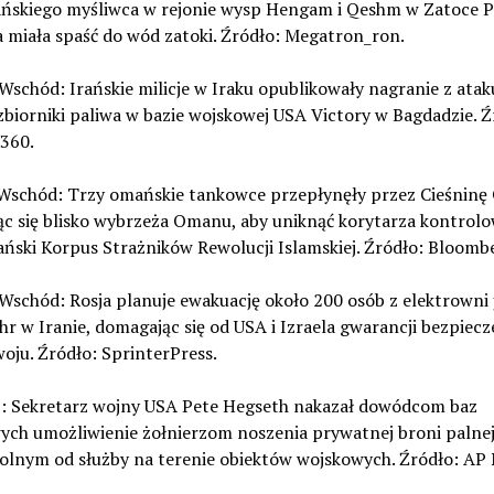
ńskiego myśliwca w rejonie wysp Hengam i Qeshm w Zatoce Pe
 miała spaść do wód zatoki. Źródło: Megatron_ron.
i Wschód: Irańskie milicje w Iraku opublikowały nagranie z ata
biorniki paliwa w bazie wojskowej USA Victory w Bagdadzie. Ź
360.
ki Wschód: Trzy omańskie tankowce przepłynęły przez Cieśninę
ąc się blisko wybrzeża Omanu, aby uniknąć korytarza kontrol
ański Korpus Strażników Rewolucji Islamskiej. Źródło: Bloomb
i Wschód: Rosja planuje ewakuację około 200 osób z elektrowni
r w Iranie, domagając się od USA i Izraela gwarancji bezpiec
oju. Źródło: SprinterPress.
: Sekretarz wojny USA Pete Hegseth nakazał dowódcom baz
ych umożliwienie żołnierzom noszenia prywatnej broni palne
wolnym od służby na terenie obiektów wojskowych. Źródło: AP