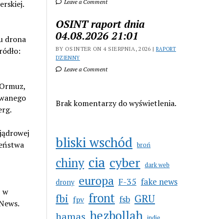
Leave a Comment
rskiej.
OSINT raport dnia
04.08.2026 21:01
ku drona
BY OSINTER ON 4 SIERPNIA, 2026 |
ródło:
RAPORT
DZIENNY
Leave a Comment
 Ormuz,
owanego
Brak komentarzy do wyświetlenia.
erg.
 jądrowej
bliski wschód
zeństwa
broń
cia
cyber
chiny
dark web
europa
F-35
fake news
drony
j w
front
GRU
fbi
fsb
fpv
 News.
hezbollah
hamas
indie