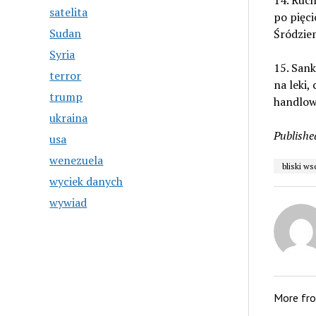
14. Ruch
satelita
po pięc
Sudan
Śródzie
Syria
15. San
terror
na leki
trump
handlowe
ukraina
Publishe
usa
wenezuela
bliski w
wyciek danych
wywiad
More fr