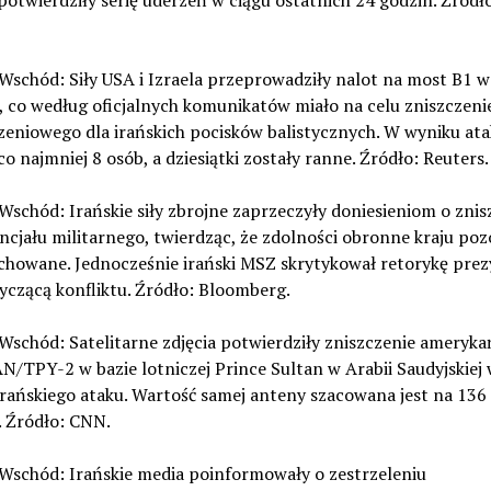
potwierdziły serię uderzeń w ciągu ostatnich 24 godzin. Źródł
i Wschód: Siły USA i Izraela przeprowadziły nalot na most B1 
, co według oficjalnych komunikatów miało na celu zniszczeni
zeniowego dla irańskich pocisków balistycznych. W wyniku at
co najmniej 8 osób, a dziesiątki zostały ranne. Źródło: Reuters.
i Wschód: Irańskie siły zbrojne zaprzeczyły doniesieniom o zni
ncjału militarnego, twierdząc, że zdolności obronne kraju poz
achowane. Jednocześnie irański MSZ skrytykował retorykę pre
czącą konfliktu. Źródło: Bloomberg.
i Wschód: Satelitarne zdjęcia potwierdziły zniszczenie ameryka
N/TPY-2 w bazie lotniczej Prince Sultan w Arabii Saudyjskiej
irańskiego ataku. Wartość samej anteny szacowana jest na 136
. Źródło: CNN.
i Wschód: Irańskie media poinformowały o zestrzeleniu