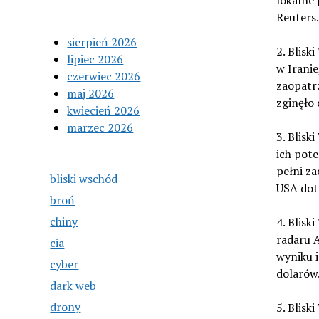
lokalne 
Reuters.
sierpień 2026
2. Blisk
lipiec 2026
w Iranie
czerwiec 2026
zaopatr
maj 2026
zginęło 
kwiecień 2026
marzec 2026
3. Blisk
ich pote
pełni z
bliski wschód
USA doty
broń
chiny
4. Blisk
radaru A
cia
wyniku 
cyber
dolarów
dark web
drony
5. Blisk