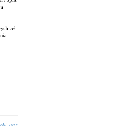
rt Split
zu
ych ceł
nia
godzinowy »