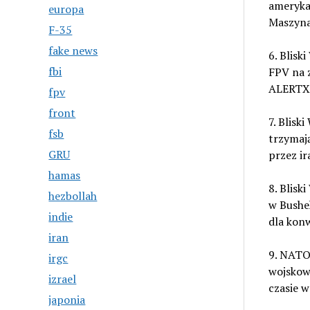
ameryka
europa
Maszyna
F-35
fake news
6. Blisk
fbi
FPV na z
ALERTX
fpv
front
7. Blis
fsb
trzymaj
GRU
przez ir
hamas
8. Blisk
hezbollah
w Busheh
indie
dla konw
iran
9. NATO
irgc
wojskow
izrael
czasie 
japonia