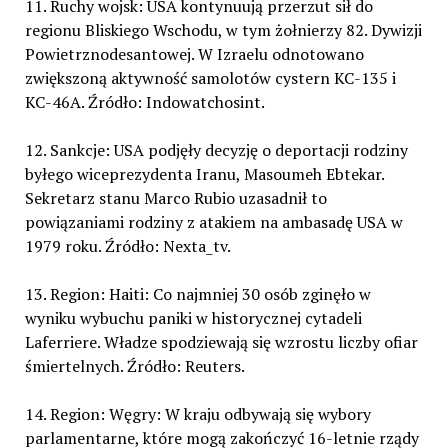
11. Ruchy wojsk: USA kontynuują przerzut sił do
regionu Bliskiego Wschodu, w tym żołnierzy 82. Dywizji
Powietrznodesantowej. W Izraelu odnotowano
zwiększoną aktywność samolotów cystern KC-135 i
KC-46A. Źródło: Indowatchosint.
12. Sankcje: USA podjęły decyzję o deportacji rodziny
byłego wiceprezydenta Iranu, Masoumeh Ebtekar.
Sekretarz stanu Marco Rubio uzasadnił to
powiązaniami rodziny z atakiem na ambasadę USA w
1979 roku. Źródło: Nexta_tv.
13. Region: Haiti: Co najmniej 30 osób zginęło w
wyniku wybuchu paniki w historycznej cytadeli
Laferriere. Władze spodziewają się wzrostu liczby ofiar
śmiertelnych. Źródło: Reuters.
14. Region: Węgry: W kraju odbywają się wybory
parlamentarne, które mogą zakończyć 16-letnie rządy