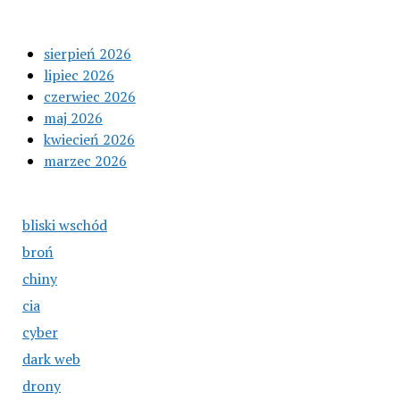
sierpień 2026
lipiec 2026
czerwiec 2026
maj 2026
kwiecień 2026
marzec 2026
bliski wschód
broń
chiny
cia
cyber
dark web
drony