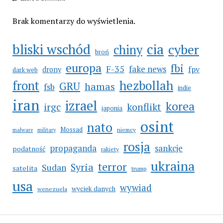
Brak komentarzy do wyświetlenia.
cia
bliski wschód
cyber
chiny
broń
europa
fbi
F-35
fake news
fpv
drony
dark web
hezbollah
front
GRU
hamas
fsb
indie
iran
izrael
korea
irgc
konflikt
japonia
osint
nato
Mossad
niemcy
malware
military
rosja
propaganda
sankcje
podatność
rakiety
ukraina
terror
Syria
Sudan
satelita
trump
usa
wywiad
wyciek danych
wenezuela