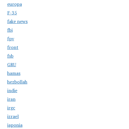
europa
F-35
fake news
fbi
fpv
front
fsb
GRU
hamas
hezbollah
indie
iran
irgc
izrael
japonia