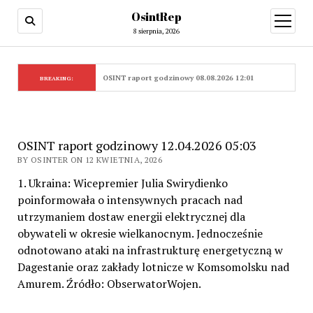
OsintRep
open
menu
8 sierpnia, 2026
OSINT raport godzinowy 08.08.2026 12:01
BREAKING:
OSINT raport godzinowy 12.04.2026 05:03
BY OSINTER ON 12 KWIETNIA, 2026
1. Ukraina: Wicepremier Julia Swirydienko
poinformowała o intensywnych pracach nad
utrzymaniem dostaw energii elektrycznej dla
obywateli w okresie wielkanocnym. Jednocześnie
odnotowano ataki na infrastrukturę energetyczną w
Dagestanie oraz zakłady lotnicze w Komsomolsku nad
Amurem. Źródło: ObserwatorWojen.