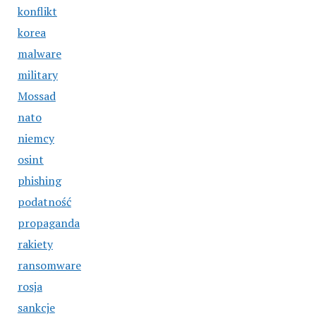
konflikt
korea
malware
military
Mossad
nato
niemcy
osint
phishing
podatność
propaganda
rakiety
ransomware
rosja
sankcje