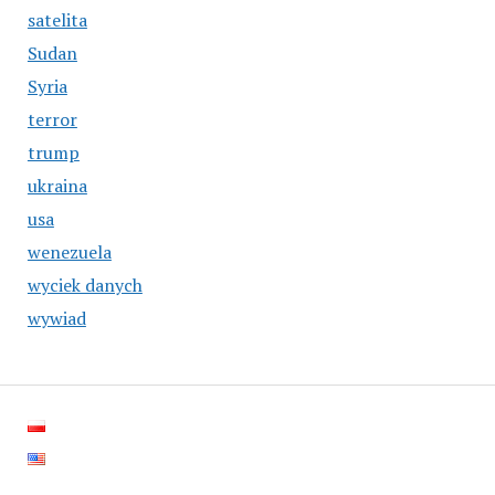
satelita
Sudan
Syria
terror
trump
ukraina
usa
wenezuela
wyciek danych
wywiad