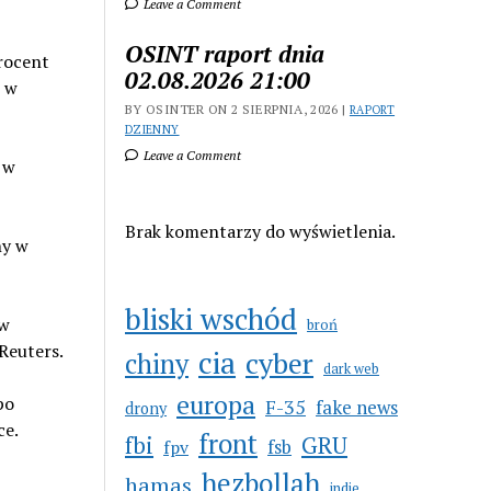
Leave a Comment
OSINT raport dnia
procent
02.08.2026 21:00
 w
BY OSINTER ON 2 SIERPNIA, 2026 |
RAPORT
DZIENNY
Leave a Comment
 w
Brak komentarzy do wyświetlenia.
ny w
bliski wschód
 w
broń
Reuters.
cia
cyber
chiny
dark web
europa
po
F-35
fake news
drony
e.
front
GRU
fbi
fsb
fpv
hezbollah
hamas
indie