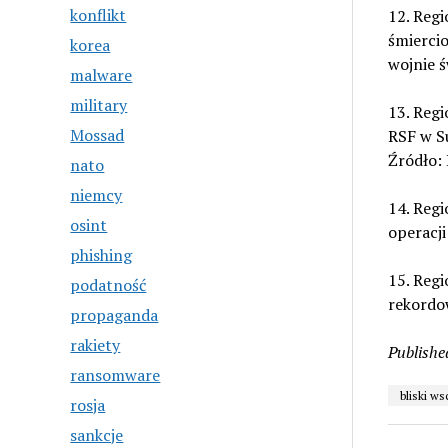
konflikt
12. Regi
śmiercio
korea
wojnie ś
malware
military
13. Regi
Mossad
RSF w Su
Źródło:
nato
niemcy
14. Regi
osint
operacj
phishing
15. Regi
podatność
rekordow
propaganda
rakiety
Publishe
ransomware
bliski w
rosja
sankcje