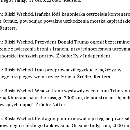
nego i raniąc 11 osób. Źródło: Reuters.
n: Bliski Wschód. Irańska łódź kanonierka ostrzelała kontener
ie Ormuz, powodując poważne uszkodzenia mostka kapitańskie
Reuters.
on: Bliski Wschód. Prezydent Donald Trump ogłosił beztermin
żenie zawieszenia broni z Iranem, przy jednoczesnym utrzyma
morskiej irańskich portów. Źródło: Kyiv Independent.
n: Bliski Wschód. Iran przeprowadził egzekucję mężczyzny
ego o szpiegostwo na rzecz Izraela. Źródło: Reuters.
n: Bliski Wschód. Władze Iranu wystawiły w centrum Teheranu
zną Khorramshahr-4 o zasięgu 2000 km, demonstrując siłę mil
ających napięć. Źródło: Nitter.
n: Bliski Wschód. Pentagon poinformował o przejęciu przez si
nowanego irańskiego tankowca na Oceanie Indyjskim, 2000 mi