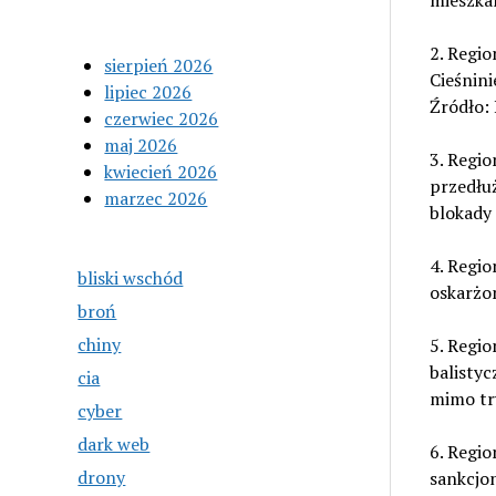
mieszkal
2. Regio
sierpień 2026
Cieśnin
lipiec 2026
Źródło: 
czerwiec 2026
maj 2026
3. Regi
kwiecień 2026
przedłu
marzec 2026
blokady 
4. Regio
bliski wschód
oskarżon
broń
chiny
5. Regio
balistyc
cia
mimo trw
cyber
dark web
6. Regio
drony
sankcjo