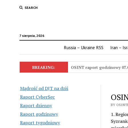
SEARCH
7 sierpnia, 2026
Russia – Ukraine RSS
Iran – Is
BREAKING:
OSINT raport godzinowy 07.
Mądrość od DJT na dziś
OSIN
Raport CyberSec
Raport dzienny
BY OSINTE
Raport godzinowy
1. Regio
Syzrani
Raport tygodniowy