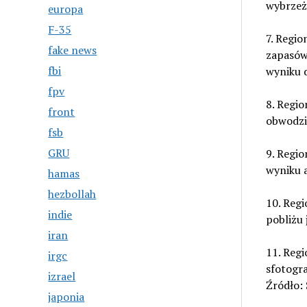
wybrzeż
europa
F-35
7. Regio
fake news
zapasów
fbi
wyniku d
fpv
8. Regio
front
obwodzi
fsb
GRU
9. Regio
wyniku a
hamas
hezbollah
10. Reg
indie
pobliżu 
iran
11. Regi
irgc
sfotogr
izrael
Źródło:
japonia