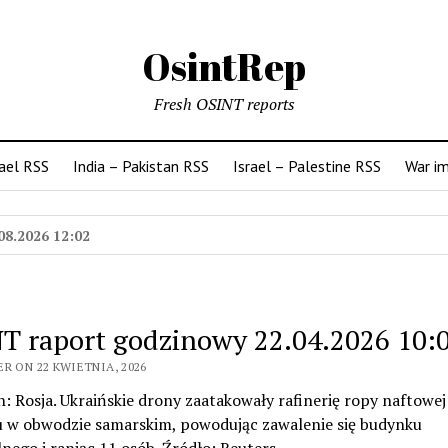
OsintRep
Fresh OSINT reports
rael RSS
India – Pakistan RSS
Israel – Palestine RSS
War i
08.2026 12:02
T raport godzinowy 22.04.2026 10:
R ON 22 KWIETNIA, 2026
n: Rosja. Ukraińskie drony zaatakowały rafinerię ropy naftowej
u w obwodzie samarskim, powodując zawalenie się budynku