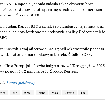
on: NATO/Japonia. Japonia zniosła zakaz eksportu broni
nośnej, co stanowi istotną zmianę w polityce obronnej kraju p
wiatowej. Źródło: SOFX.
on: Sudan. Raport BBC ujawnił, że kolumbijscy najemnicy wspier
danie, co potwierdzono na podstawie analizy śledzenia telef
 BBC.
on: Meksyk. Dwaj oficerowie CIA zginęli w katastrofie podczas 
i w laboratorium narkotykowym kartelu. Źródło: SOFX.
on: Unia Europejska. Liczba imigrantów w UE osiągnęła w 2025
y poziom 64,2 miliona osób. Źródło: Reuters.
d in
Raport godzinowy
schód
iran
izrael
osint
rosja
ukraina
usa