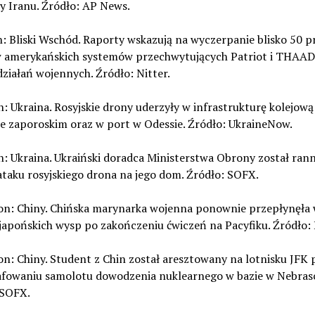
y Iranu. Źródło: AP News.
n: Bliski Wschód. Raporty wskazują na wyczerpanie blisko 50 
 amerykańskich systemów przechwytujących Patriot i THAAD
ziałań wojennych. Źródło: Nitter.
n: Ukraina. Rosyjskie drony uderzyły w infrastrukturę kolejową
e zaporoskim oraz w port w Odessie. Źródło: UkraineNow.
n: Ukraina. Ukraiński doradca Ministerstwa Obrony został ran
taku rosyjskiego drona na jego dom. Źródło: SOFX.
ion: Chiny. Chińska marynarka wojenna ponownie przepłynęła
japońskich wysp po zakończeniu ćwiczeń na Pacyfiku. Źródło: 
on: Chiny. Student z Chin został aresztowany na lotnisku JFK 
afowaniu samolotu dowodzenia nuklearnego w bazie w Nebrasc
 SOFX.