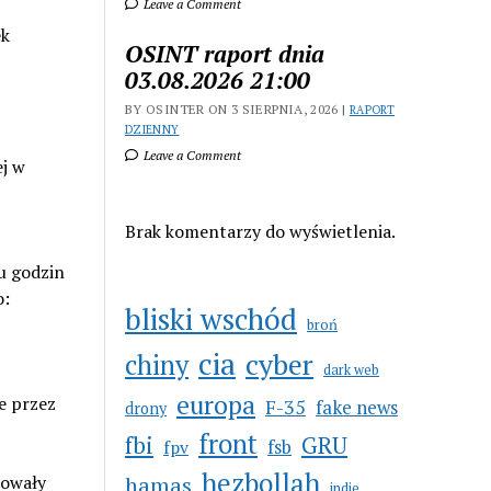
Leave a Comment
ek
OSINT raport dnia
03.08.2026 21:00
BY OSINTER ON 3 SIERPNIA, 2026 |
RAPORT
DZIENNY
Leave a Comment
ej w
Brak komentarzy do wyświetlenia.
iu godzin
o:
bliski wschód
broń
cia
cyber
chiny
dark web
europa
e przez
F-35
fake news
drony
front
GRU
fbi
fsb
fpv
hezbollah
kowały
hamas
indie