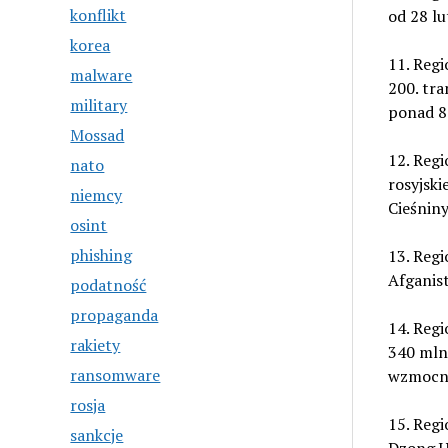
konflikt
od 28 l
korea
11. Regi
malware
200. tr
military
ponad 8
Mossad
12. Reg
nato
rosyjski
niemcy
Cieśniny
osint
phishing
13. Regi
Afganist
podatność
propaganda
14. Regi
rakiety
340 mln
ransomware
wzmocni
rosja
15. Regi
sankcje