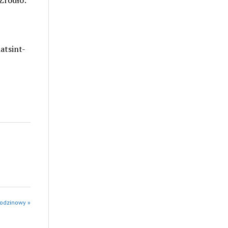
Źródło:
atsint-
godzinowy »