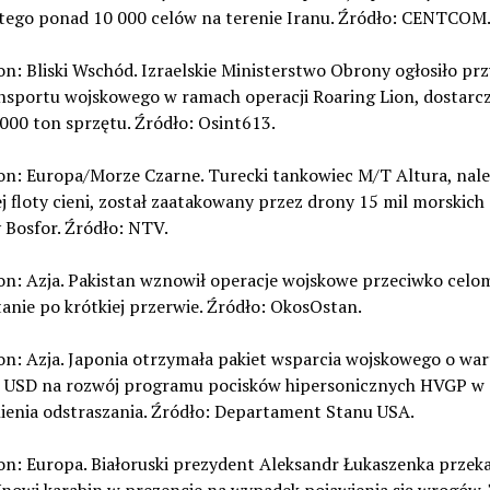
utego ponad 10 000 celów na terenie Iranu. Źródło: CENTCOM
on: Bliski Wschód. Izraelskie Ministerstwo Obrony ogłosiło prz
ansportu wojskowego w ramach operacji Roaring Lion, dostarc
000 ton sprzętu. Źródło: Osint613.
ion: Europa/Morze Czarne. Turecki tankowiec M/T Altura, nal
ej floty cieni, został zaatakowany przez drony 15 mil morskich
 Bosfor. Źródło: NTV.
on: Azja. Pakistan wznowił operacje wojskowe przeciwko celo
anie po krótkiej przerwie. Źródło: OkosOstan.
on: Azja. Japonia otrzymała pakiet wsparcia wojskowego o war
 USD na rozwój programu pocisków hipersonicznych HVGP w 
enia odstraszania. Źródło: Departament Stanu USA.
on: Europa. Białoruski prezydent Aleksandr Łukaszenka przek