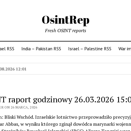
OsintRep
Fresh OSINT reports
rael RSS
India – Pakistan RSS
Israel – Palestine RSS
War i
08.2026 12:01
T raport godzinowy 26.03.2026 15:
R ON 26 MARCA, 2026
n: Bliski Wschód. Izraelskie lotnictwo przeprowadziło precyzy
ar Abbas, w wyniku którego zginął dowódca marynarki wojenn