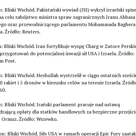
n: Bliski Wschód. Pakistański wywiad (ISI) wykrył izraelski spis
na celu zabójstwo ministra spraw zagranicznych Iranu Abbasa
ego oraz przewodniczącego parlamentu Mohammada Baghera
a. Źródło: Reuters.
n: Bliski Wschód. Iran fortyfikuje wyspę Charg w Zatoce Perski
rzygotowań do potencjalnej inwazji sił USA i Izraela. Źródło:
m Post.
n: Bliski Wschód. Hezbollah wystrzelił w ciągu ostatnich sześc
 rakiet i 5 dronów w kierunku celów na terenie Izraela. Źródł
60.
n: Bliski Wschód. Irański parlament pracuje nad ustawą
zającą opłaty dla statków handlowych za bezpieczne przejści
ę Ormuz. Źródło: Wszewko.
on: Bliski Wschód. Siły USA w ramach operacji Epic Fury zaata