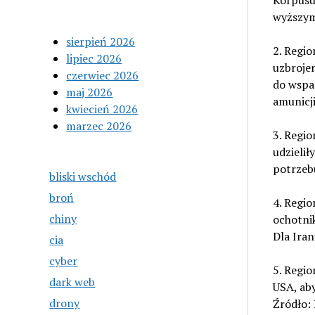
Korpusu 
wyższymi
sierpień 2026
2. Regi
lipiec 2026
uzbroje
czerwiec 2026
do wspar
maj 2026
amunicji
kwiecień 2026
marzec 2026
3. Regi
udzielił
potrzebu
bliski wschód
broń
4. Regio
chiny
ochotnik
Dla Iran
cia
cyber
5. Regio
dark web
USA, aby
drony
Źródło: 