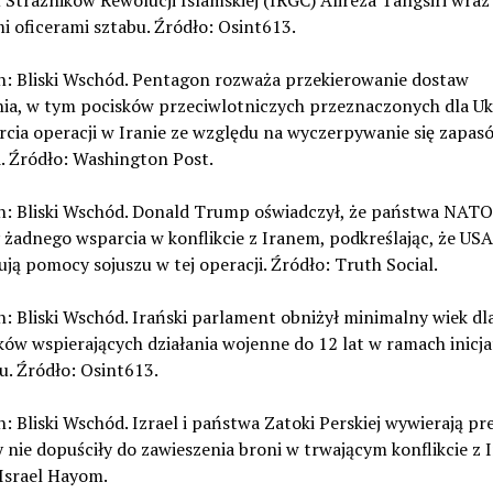
Strażników Rewolucji Islamskiej (IRGC) Alireza Tangsiri wraz
 oficerami sztabu. Źródło: Osint613.
on: Bliski Wschód. Pentagon rozważa przekierowanie dostaw
nia, w tym pocisków przeciwlotniczych przeznaczonych dla Uk
cia operacji w Iranie ze względu na wyczerpywanie się zapas
. Źródło: Washington Post.
on: Bliski Wschód. Donald Trump oświadczył, że państwa NATO
y żadnego wsparcia w konflikcie z Iranem, podkreślając, że USA
ją pomocy sojuszu w tej operacji. Źródło: Truth Social.
n: Bliski Wschód. Irański parlament obniżył minimalny wiek dl
ów wspierających działania wojenne do 12 lat w ramach inicj
u. Źródło: Osint613.
n: Bliski Wschód. Izrael i państwa Zatoki Perskiej wywierają pr
 nie dopuściły do zawieszenia broni w trwającym konflikcie z 
Israel Hayom.