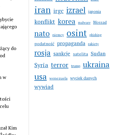
.
iran
izrael
irgc
japonia
ybycie
korea
konflikt
Mossad
malware
zającego
osint
nato
niemcy
phishing
propaganda
podatność
rakiety
eżący do
rosja
sankcje
Sudan
satelita
 od
ukraina
terror
Syria
trump
usa
m w
wyciek danych
wenezuela
wywiad
tości
celu
azał Kim