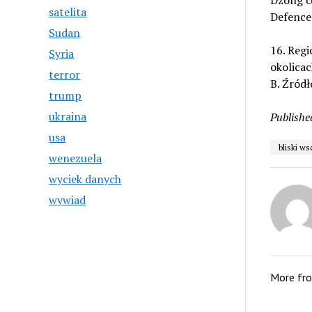
Dzong U
satelita
Defence
Sudan
16. Regi
Syria
okolicac
terror
B. Źródł
trump
ukraina
Publishe
usa
bliski w
wenezuela
wyciek danych
wywiad
More fr