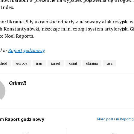
nowi karabin w prezencie na wypadek pojawienia się wrogów. 
 Index.
on: Ukraina. Siły ukraińskie odparły zmasowany atak rosyjski w
h Konstantynówki, niszcząc m.in. czołg i system artyleryjski Gi
o: Noel Reports.
d in
Raport godzinowy
schód
europa
iran
izrael
osint
ukraina
usa
OsinteR
om
Raport godzinowy
More posts in Raport 