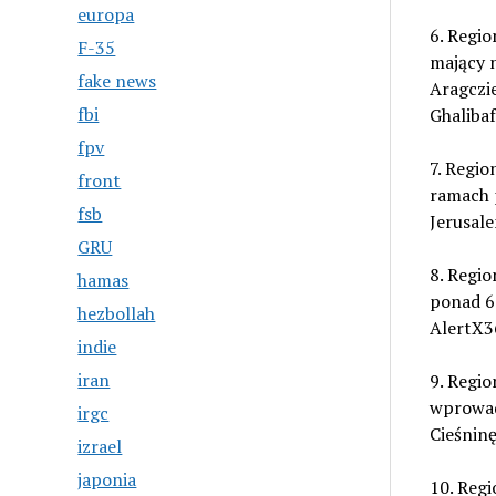
europa
6. Regio
F-35
mający 
fake news
Aragczi
fbi
Ghalibaf
fpv
7. Regio
front
ramach p
fsb
Jerusale
GRU
8. Regio
hamas
ponad 60
hezbollah
AlertX3
indie
iran
9. Regio
wprowad
irgc
Cieśnin
izrael
japonia
10. Regi