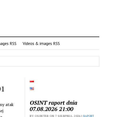
mages RSS
Videos & images RSS
01
OSINT raport dnia
jny atak
07.08.2026 21:00
ej
BY OSINTER ON 7 SIERPNIA, 2026 |
RAPORT