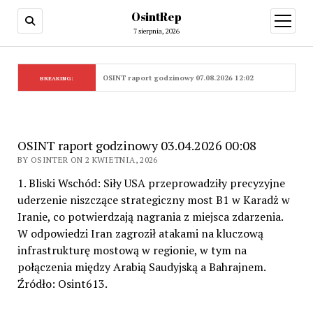
OsintRep
open
menu
7 sierpnia, 2026
OSINT raport godzinowy 07.08.2026 12:02
BREAKING:
OSINT raport godzinowy 03.04.2026 00:08
BY OSINTER ON 2 KWIETNIA, 2026
1. Bliski Wschód: Siły USA przeprowadziły precyzyjne
uderzenie niszczące strategiczny most B1 w Karadż w
Iranie, co potwierdzają nagrania z miejsca zdarzenia.
W odpowiedzi Iran zagroził atakami na kluczową
infrastrukturę mostową w regionie, w tym na
połączenia między Arabią Saudyjską a Bahrajnem.
Źródło: Osint613.