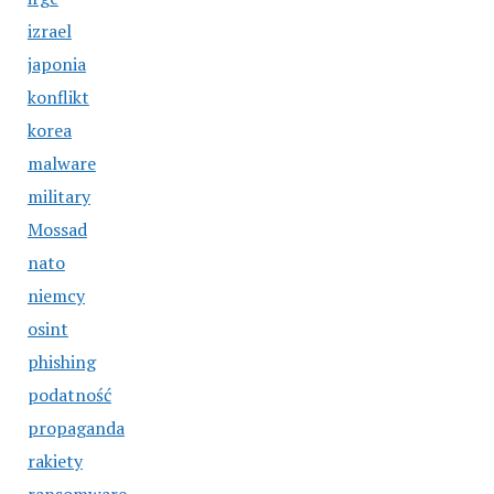
izrael
japonia
konflikt
korea
malware
military
Mossad
nato
niemcy
osint
phishing
podatność
propaganda
rakiety