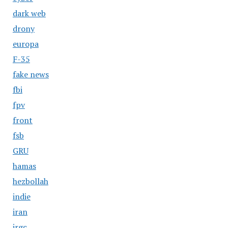
dark web
drony
europa
F-35
fake news
fbi
fpv
front
fsb
GRU
hamas
hezbollah
indie
iran
irgc