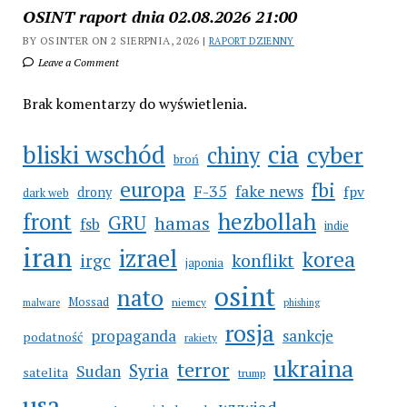
OSINT raport dnia 02.08.2026 21:00
BY OSINTER ON 2 SIERPNIA, 2026 |
RAPORT DZIENNY
Leave a Comment
Brak komentarzy do wyświetlenia.
bliski wschód
cia
cyber
chiny
broń
europa
fbi
F-35
fake news
fpv
drony
dark web
hezbollah
front
GRU
hamas
fsb
indie
iran
izrael
korea
irgc
konflikt
japonia
osint
nato
Mossad
niemcy
malware
phishing
rosja
propaganda
sankcje
podatność
rakiety
ukraina
terror
Syria
Sudan
satelita
trump
usa