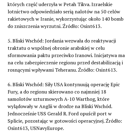
których część uderzyła w Petah Tikva. Izraelskie
lotnictwo odpowiedziało serią nalotów na 50 celów
rakietowych w Iranie, wykorzystując około 140 bomb
do zniszczenia wyrzutni. Źródło: Osint613.
5. Bliski Wschód: Jordania wezwała do reaktywacji
traktatu o wspólnej obronie arabskiej w celu
sformowania paktu przeciwko Iranowi. Inicjatywa ma
na celu zabezpieczenie regionu przed destabilizacją i
rosnącymi wpływami Teheranu. Źródło: Osint613.
6. Bliski Wschód: Siły USA kontynuują operację Epic
Fury, a do regionu skierowano co najmniej 18
samolotów szturmowych A-10 Warthog, które
wylądowały w Anglii w drodze na Bliski Wschód.
Jednocześnie USS Gerald R. Ford opuścił port w
Splicie, pozostając w gotowości operacyjnej. Źródło:
Osint613, USNavyEurope.