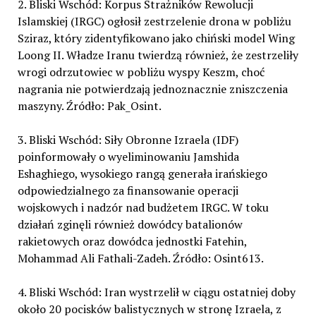
2. Bliski Wschód: Korpus Strażników Rewolucji
Islamskiej (IRGC) ogłosił zestrzelenie drona w pobliżu
Sziraz, który zidentyfikowano jako chiński model Wing
Loong II. Władze Iranu twierdzą również, że zestrzeliły
wrogi odrzutowiec w pobliżu wyspy Keszm, choć
nagrania nie potwierdzają jednoznacznie zniszczenia
maszyny. Źródło: Pak_Osint.
3. Bliski Wschód: Siły Obronne Izraela (IDF)
poinformowały o wyeliminowaniu Jamshida
Eshaghiego, wysokiego rangą generała irańskiego
odpowiedzialnego za finansowanie operacji
wojskowych i nadzór nad budżetem IRGC. W toku
działań zginęli również dowódcy batalionów
rakietowych oraz dowódca jednostki Fatehin,
Mohammad Ali Fathali-Zadeh. Źródło: Osint613.
4. Bliski Wschód: Iran wystrzelił w ciągu ostatniej doby
około 20 pocisków balistycznych w stronę Izraela, z