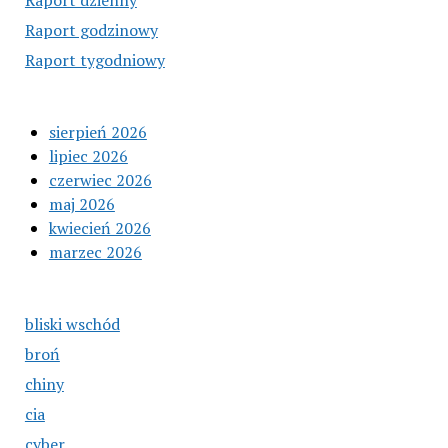
Raport dzienny
Raport godzinowy
Raport tygodniowy
sierpień 2026
lipiec 2026
czerwiec 2026
maj 2026
kwiecień 2026
marzec 2026
bliski wschód
broń
chiny
cia
cyber