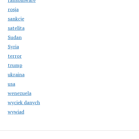
ransomware
rosja
sankcje
satelita
Sudan
Syria
terror
trump
ukraina
usa
wenezuela
wyciek danych
wywiad