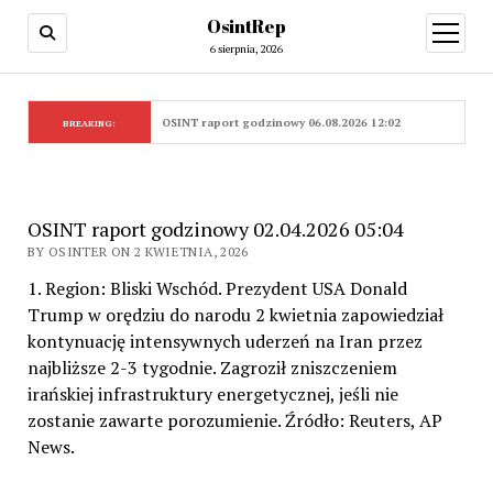
OsintRep
open
menu
6 sierpnia, 2026
OSINT raport godzinowy 06.08.2026 12:02
BREAKING:
OSINT raport godzinowy 02.04.2026 05:04
BY OSINTER ON 2 KWIETNIA, 2026
1. Region: Bliski Wschód. Prezydent USA Donald
Trump w orędziu do narodu 2 kwietnia zapowiedział
kontynuację intensywnych uderzeń na Iran przez
najbliższe 2-3 tygodnie. Zagroził zniszczeniem
irańskiej infrastruktury energetycznej, jeśli nie
zostanie zawarte porozumienie. Źródło: Reuters, AP
News.