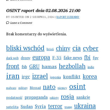
OSINT raport dnia 02.08.2026 21:00
BY OSINTER ON 2 SIERPNIA, 2026 |
RAPORT DZIENNY
Leave a Comment
Brak komentarzy do wyświetlenia.
cia
bliski wschód
cyber
chiny
broń
europa
fbi
F-35
fake news
fpv
drony
dark web
hezbollah
front
GRU
hamas
fsb
indie
iran
izrael
korea
irgc
konflikt
japonia
osint
nato
Mossad
niemcy
malware
military
rosja
propaganda
sankcje
podatność
rakiety
ukraina
terror
Syria
Sudan
satelita
trump