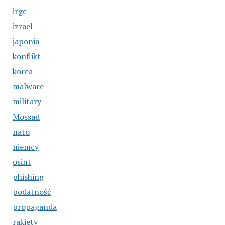
irgc
izrael
japonia
konflikt
korea
malware
military
Mossad
nato
niemcy
osint
phishing
podatność
propaganda
rakiety