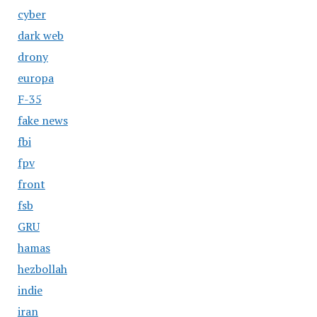
cyber
dark web
drony
europa
F-35
fake news
fbi
fpv
front
fsb
GRU
hamas
hezbollah
indie
iran