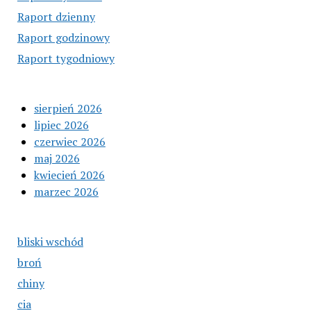
Raport dzienny
Raport godzinowy
Raport tygodniowy
sierpień 2026
lipiec 2026
czerwiec 2026
maj 2026
kwiecień 2026
marzec 2026
bliski wschód
broń
chiny
cia