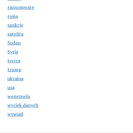
ransomware
rosja
sankcje
satelita
Sudan
Syria
terror
trump
ukraina
usa
wenezuela
wyciek danych
wywiad