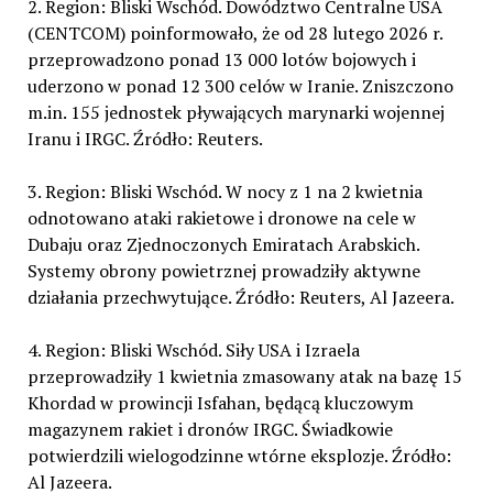
2. Region: Bliski Wschód. Dowództwo Centralne USA
(CENTCOM) poinformowało, że od 28 lutego 2026 r.
przeprowadzono ponad 13 000 lotów bojowych i
uderzono w ponad 12 300 celów w Iranie. Zniszczono
m.in. 155 jednostek pływających marynarki wojennej
Iranu i IRGC. Źródło: Reuters.
3. Region: Bliski Wschód. W nocy z 1 na 2 kwietnia
odnotowano ataki rakietowe i dronowe na cele w
Dubaju oraz Zjednoczonych Emiratach Arabskich.
Systemy obrony powietrznej prowadziły aktywne
działania przechwytujące. Źródło: Reuters, Al Jazeera.
4. Region: Bliski Wschód. Siły USA i Izraela
przeprowadziły 1 kwietnia zmasowany atak na bazę 15
Khordad w prowincji Isfahan, będącą kluczowym
magazynem rakiet i dronów IRGC. Świadkowie
potwierdzili wielogodzinne wtórne eksplozje. Źródło:
Al Jazeera.