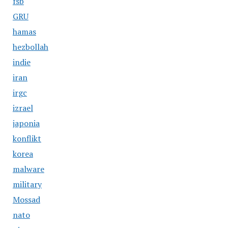
fsb
GRU
hamas
hezbollah
indie
iran
irgc
izrael
japonia
konflikt
korea
malware
military
Mossad
nato