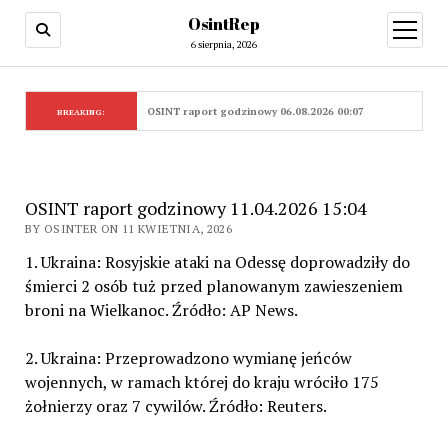
OsintRep
open
menu
6 sierpnia, 2026
OSINT raport godzinowy 06.08.2026 00:07
BREAKING:
OSINT raport godzinowy 11.04.2026 15:04
BY OSINTER ON 11 KWIETNIA, 2026
1. Ukraina: Rosyjskie ataki na Odessę doprowadziły do
śmierci 2 osób tuż przed planowanym zawieszeniem
broni na Wielkanoc. Źródło: AP News.
2. Ukraina: Przeprowadzono wymianę jeńców
wojennych, w ramach której do kraju wróciło 175
żołnierzy oraz 7 cywilów. Źródło: Reuters.