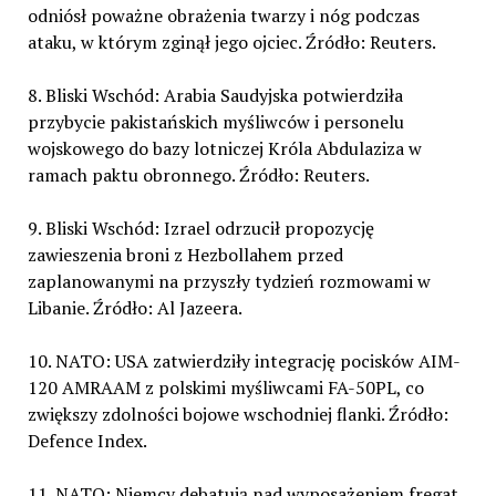
odniósł poważne obrażenia twarzy i nóg podczas
ataku, w którym zginął jego ojciec. Źródło: Reuters.
8. Bliski Wschód: Arabia Saudyjska potwierdziła
przybycie pakistańskich myśliwców i personelu
wojskowego do bazy lotniczej Króla Abdulaziza w
ramach paktu obronnego. Źródło: Reuters.
9. Bliski Wschód: Izrael odrzucił propozycję
zawieszenia broni z Hezbollahem przed
zaplanowanymi na przyszły tydzień rozmowami w
Libanie. Źródło: Al Jazeera.
10. NATO: USA zatwierdziły integrację pocisków AIM-
120 AMRAAM z polskimi myśliwcami FA-50PL, co
zwiększy zdolności bojowe wschodniej flanki. Źródło:
Defence Index.
11. NATO: Niemcy debatują nad wyposażeniem fregat