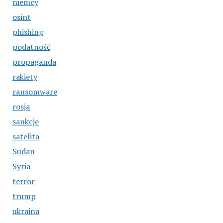
niemcy
osint
phishing
podatność
propaganda
rakiety
ransomware
rosja
sankcje
satelita
Sudan
Syria
terror
trump
ukraina