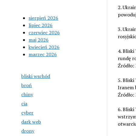
2. Ukrai
powodują
sierpień 2026
lipiec 2026
3. Ukrai
czerwiec 2026
rosyjski
maj 2026
kwiecień 2026
4. Blisk
marzec 2026
rundę r
Źródło: 
bliski wschód
5. Blis
broń
Iranem 
chiny
Źródło: 
cia
6. Blisk
cyber
wstrzyma
dark web
otwarciu
drony