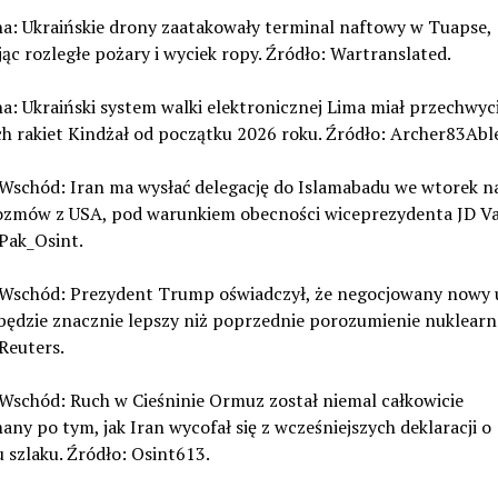
na: Ukraińskie drony zaatakowały terminal naftowy w Tuapse,
c rozległe pożary i wyciek ropy. Źródło: Wartranslated.
na: Ukraiński system walki elektronicznej Lima miał przechwyc
ch rakiet Kindżał od początku 2026 roku. Źródło: Archer83Abl
i Wschód: Iran ma wysłać delegację do Islamabadu we wtorek n
ozmów z USA, pod warunkiem obecności wiceprezydenta JD Va
Pak_Osint.
ki Wschód: Prezydent Trump oświadczył, że negocjowany nowy 
będzie znacznie lepszy niż poprzednie porozumienie nuklearn
Reuters.
i Wschód: Ruch w Cieśninie Ormuz został niemal całkowicie
ny po tym, jak Iran wycofał się z wcześniejszych deklaracji o
 szlaku. Źródło: Osint613.