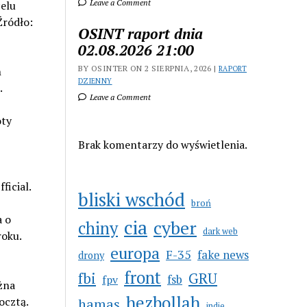
Leave a Comment
celu
Źródło:
OSINT raport dnia
02.08.2026 21:00
BY OSINTER ON 2 SIERPNIA, 2026 |
h
RAPORT
DZIENNY
.
Leave a Comment
oty
Brak komentarzy do wyświetlenia.
icial.
bliski wschód
broń
a o
cia
cyber
chiny
dark web
roku.
europa
F-35
fake news
drony
front
GRU
fbi
fsb
fpv
żna
hezbollah
ocztą.
hamas
indie