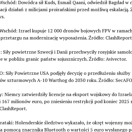
i Wschód: Dowódca sił Kuds, Esmail Qaani, odwiedził Bagdad w 
cji działań z milicjami proirańskimi przed możliwą eskalacją. 
s.
ki Wschód: Izrael kupuje 12 000 dronów bojowych FPV w ramac
przetargu na modernizację wyposażenia. Źródło: ClashReport
 Siły powietrzne Szwecji i Danii przechwyciły rosyjskie samol
 w pobliżu granic państw sojuszniczych. Źródło: Avivector.
: Siły Powietrzne USA podjęły decyzję o przedłużeniu służby
ów szturmowych A-10 Warthog do 2030 roku. Źródło: SecAFOff
y: Niemcy zatwierdziły licencje na eksport wojskowy do Izrael
 167 milionów euro, po zniesieniu restrykcji pod koniec 2025 
 ClashReport.
erataki: Holenderskie śledztwo wykazało, że okręt wojenny mo
za pomocą znacznika Bluetooth o wartości 5 euro wysłanego p