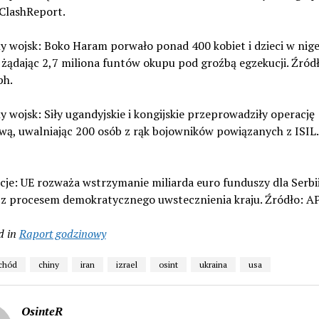
 ClashReport.
y wojsk: Boko Haram porwało ponad 400 kobiet i dzieci w nig
żądając 2,7 miliona funtów okupu pod groźbą egzekucji. Źród
ph.
y wojsk: Siły ugandyjskie i kongijskie przeprowadziły operację
ą, uwalniając 200 osób z rąk bojowników powiązanych z ISIL.
cje: UE rozważa wstrzymanie miliarda euro funduszy dla Serbi
 z procesem demokratycznego uwstecznienia kraju. Źródło: A
d in
Raport godzinowy
schód
chiny
iran
izrael
osint
ukraina
usa
OsinteR