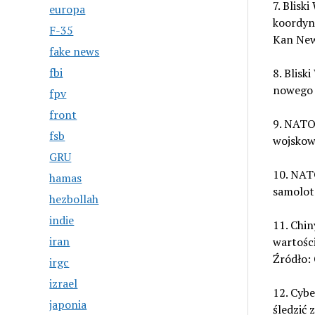
7. Blisk
europa
koordyna
F-35
Kan New
fake news
fbi
8. Blis
nowego 
fpv
front
9. NATO:
fsb
wojskowe
GRU
10. NATO
hamas
samolot
hezbollah
indie
11. Chin
iran
wartości
Źródło:
irgc
izrael
12. Cyb
japonia
śledzić 