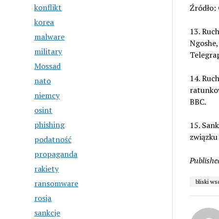
konflikt
Źródło:
korea
13. Ruch
malware
Ngoshe, 
military
Telegra
Mossad
14. Ruch
nato
ratunkow
niemcy
BBC.
osint
phishing
15. Sank
związku
podatność
propaganda
Publishe
rakiety
ransomware
bliski w
rosja
sankcje