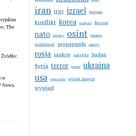
iran
izrael
irgc
japonia
eryjskim
korea
konflikt
Mossad
malware
ło: The
osint
nato
niemcy
phishing
propaganda
podatność
rakiety
rosja
sankcje
Sudan
satelita
 Źródło:
ukraina
terror
Syria
trump
usa
i w
wyciek danych
wenezuela
P News.
wywiad