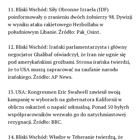
11. Bliski Wschód: Siły Obronne Izraela (IDF)
poinformowały o zranieniu dwóch żołnierzy 98. Dywizji
w wyniku ataku rakietowego Hezbollahu w
południowym Libanie. Źródło: Pak_Osint.
12. Bliski Wschód: Irański parlamentarzysta i główny
negocjator Ghalibaf oświadczył, że Iran nie ugnie się
pod amerykańskimi groźbami. Strona irańska twierdzi,
że to USA muszą zapracować na zaufanie narodu
irańskiego. Źródło: AP News.
13. USA: Kongresmen Eric Swalwell zawiesił swoją
kampanię w wyborach na gubernatora Kalifornii w
obliczu oskarżeń o napaść seksualną. Ponad 50 byłych
współpracowników wezwało go do natychmiastowej
rezygnacji. Źródło: BBC.
14. Bliski Wschód: Władze w Teheranie twierdzą, że