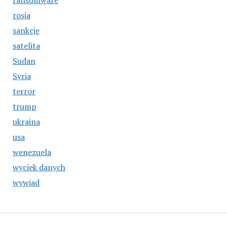
ransomware
rosja
sankcje
satelita
Sudan
Syria
terror
trump
ukraina
usa
wenezuela
wyciek danych
wywiad