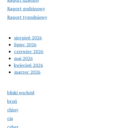
Raport dzienny
Raport godzinowy
Raport tygodniowy
sierpień 2026
lipiec 2026
czerwiec 2026
maj 2026
kwiecień 2026
marzec 2026
bliski wschód
broń
chiny
cia
cyber