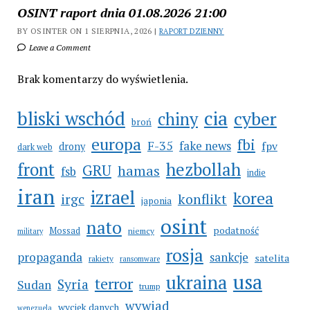
OSINT raport dnia 01.08.2026 21:00
BY OSINTER ON 1 SIERPNIA, 2026 |
RAPORT DZIENNY
Leave a Comment
Brak komentarzy do wyświetlenia.
cia
bliski wschód
cyber
chiny
broń
europa
fbi
F-35
fake news
fpv
drony
dark web
hezbollah
front
GRU
hamas
fsb
indie
iran
izrael
korea
irgc
konflikt
japonia
osint
nato
podatność
Mossad
niemcy
military
rosja
propaganda
sankcje
satelita
rakiety
ransomware
usa
ukraina
terror
Syria
Sudan
trump
wywiad
wyciek danych
wenezuela