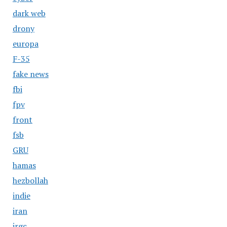
dark web
drony
europa
F-35
fake news
fbi
fpv
front
fsb
GRU
hamas
hezbollah
indie
iran
irgc