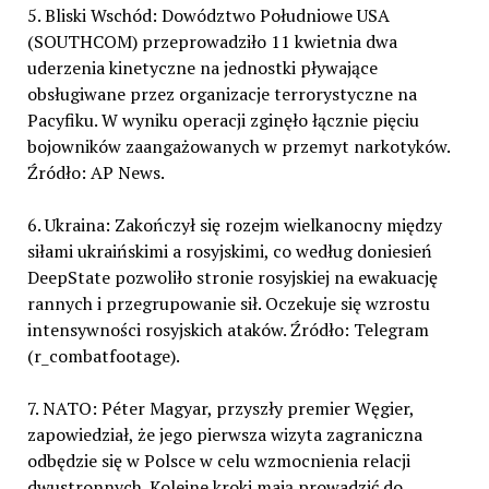
5. Bliski Wschód: Dowództwo Południowe USA
(SOUTHCOM) przeprowadziło 11 kwietnia dwa
uderzenia kinetyczne na jednostki pływające
obsługiwane przez organizacje terrorystyczne na
Pacyfiku. W wyniku operacji zginęło łącznie pięciu
bojowników zaangażowanych w przemyt narkotyków.
Źródło: AP News.
6. Ukraina: Zakończył się rozejm wielkanocny między
siłami ukraińskimi a rosyjskimi, co według doniesień
DeepState pozwoliło stronie rosyjskiej na ewakuację
rannych i przegrupowanie sił. Oczekuje się wzrostu
intensywności rosyjskich ataków. Źródło: Telegram
(r_combatfootage).
7. NATO: Péter Magyar, przyszły premier Węgier,
zapowiedział, że jego pierwsza wizyta zagraniczna
odbędzie się w Polsce w celu wzmocnienia relacji
dwustronnych. Kolejne kroki mają prowadzić do