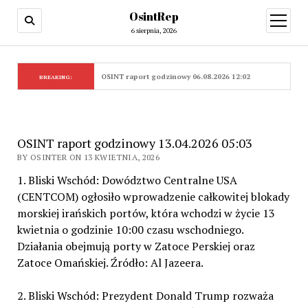
OsintRep
open
menu
6 sierpnia, 2026
OSINT raport godzinowy 06.08.2026 12:02
BREAKING:
OSINT raport godzinowy 13.04.2026 05:03
BY OSINTER ON 13 KWIETNIA, 2026
1. Bliski Wschód: Dowództwo Centralne USA
(CENTCOM) ogłosiło wprowadzenie całkowitej blokady
morskiej irańskich portów, która wchodzi w życie 13
kwietnia o godzinie 10:00 czasu wschodniego.
Działania obejmują porty w Zatoce Perskiej oraz
Zatoce Omańskiej. Źródło: Al Jazeera.
2. Bliski Wschód: Prezydent Donald Trump rozważa