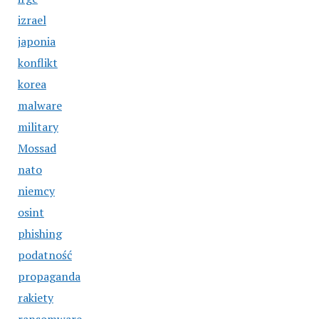
izrael
japonia
konflikt
korea
malware
military
Mossad
nato
niemcy
osint
phishing
podatność
propaganda
rakiety