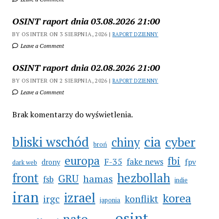
OSINT raport dnia 03.08.2026 21:00
BY OSINTER ON 3 SIERPNIA, 2026 |
RAPORT DZIENNY
Leave a Comment
OSINT raport dnia 02.08.2026 21:00
BY OSINTER ON 2 SIERPNIA, 2026 |
RAPORT DZIENNY
Leave a Comment
Brak komentarzy do wyświetlenia.
bliski wschód
cia
cyber
chiny
broń
europa
fbi
F-35
fake news
fpv
drony
dark web
hezbollah
front
GRU
hamas
fsb
indie
iran
izrael
korea
irgc
konflikt
japonia
osint
nato