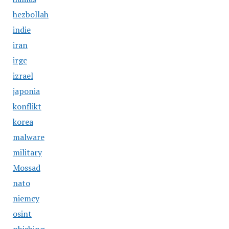
hezbollah
indie
iran
irgc
izrael
japonia
konflikt
korea
malware
military
Mossad
nato
niemcy
osint