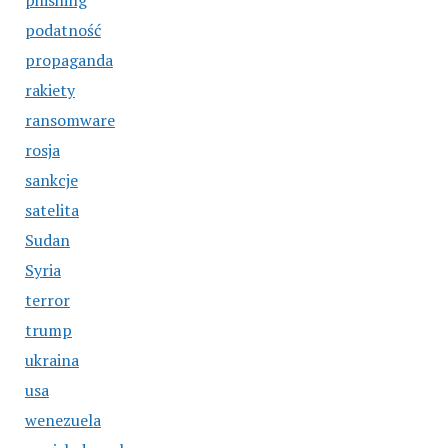
phishing
podatność
propaganda
rakiety
ransomware
rosja
sankcje
satelita
Sudan
Syria
terror
trump
ukraina
usa
wenezuela