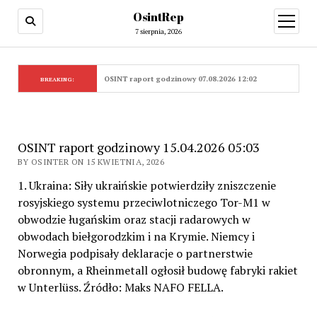
OsintRep
open
menu
7 sierpnia, 2026
OSINT raport godzinowy 07.08.2026 12:02
BREAKING:
OSINT raport godzinowy 15.04.2026 05:03
BY OSINTER ON 15 KWIETNIA, 2026
1. Ukraina: Siły ukraińskie potwierdziły zniszczenie
rosyjskiego systemu przeciwlotniczego Tor-M1 w
obwodzie ługańskim oraz stacji radarowych w
obwodach biełgorodzkim i na Krymie. Niemcy i
Norwegia podpisały deklaracje o partnerstwie
obronnym, a Rheinmetall ogłosił budowę fabryki rakiet
w Unterlüss. Źródło: Maks NAFO FELLA.