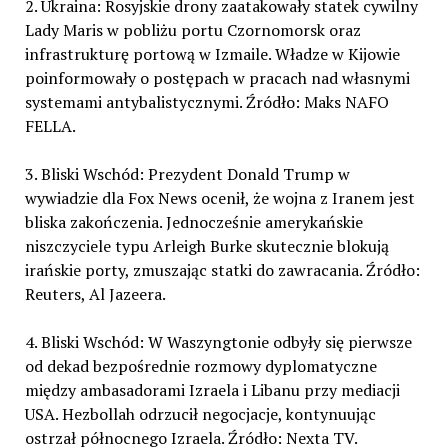
2. Ukraina: Rosyjskie drony zaatakowały statek cywilny
Lady Maris w pobliżu portu Czornomorsk oraz
infrastrukturę portową w Izmaile. Władze w Kijowie
poinformowały o postępach w pracach nad własnymi
systemami antybalistycznymi. Źródło: Maks NAFO
FELLA.
3. Bliski Wschód: Prezydent Donald Trump w
wywiadzie dla Fox News ocenił, że wojna z Iranem jest
bliska zakończenia. Jednocześnie amerykańskie
niszczyciele typu Arleigh Burke skutecznie blokują
irańskie porty, zmuszając statki do zawracania. Źródło:
Reuters, Al Jazeera.
4. Bliski Wschód: W Waszyngtonie odbyły się pierwsze
od dekad bezpośrednie rozmowy dyplomatyczne
między ambasadorami Izraela i Libanu przy mediacji
USA. Hezbollah odrzucił negocjacje, kontynuując
ostrzał północnego Izraela. Źródło: Nexta TV.