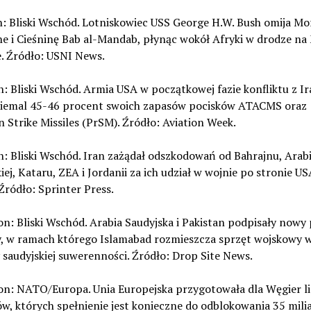
n: Bliski Wschód. Lotniskowiec USS George H.W. Bush omija Mo
e i Cieśninę Bab al-Mandab, płynąc wokół Afryki w drodze na
. Źródło: USNI News.
n: Bliski Wschód. Armia USA w początkowej fazie konfliktu z I
niemal 45-46 procent swoich zapasów pocisków ATACMS oraz
n Strike Missiles (PrSM). Źródło: Aviation Week.
n: Bliski Wschód. Iran zażądał odszkodowań od Bahrajnu, Arabi
iej, Kataru, ZEA i Jordanii za ich udział w wojnie po stronie US
 Źródło: Sprinter Press.
on: Bliski Wschód. Arabia Saudyjska i Pakistan podpisały nowy
, w ramach którego Islamabad rozmieszcza sprzęt wojskowy w
saudyjskiej suwerenności. Źródło: Drop Site News.
on: NATO/Europa. Unia Europejska przygotowała dla Węgier li
w, których spełnienie jest konieczne do odblokowania 35 mil