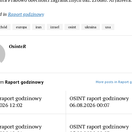
nta Prabowo obecności zagranicznych baz. Źródło: Al Jazeera.
d in
Raport godzinowy
schód
europa
iran
izrael
osint
ukraina
usa
OsinteR
om
Raport godzinowy
More posts in Raport 
raport godzinowy
OSINT raport godzinowy
026 12:02
06.08.2026 00:07
raport godzinowy
OSINT raport godzinowy