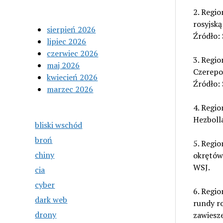
2. Regio
rosyjską
sierpień 2026
Źródło:
lipiec 2026
czerwiec 2026
3. Regio
maj 2026
Czerepo
kwiecień 2026
Źródło:
marzec 2026
4. Regio
Hezboll
bliski wschód
broń
5. Regio
chiny
okrętów
WSJ.
cia
cyber
6. Regio
dark web
rundy r
drony
zawiesze