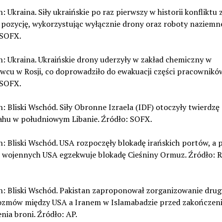
n: Ukraina. Siły ukraińskie po raz pierwszy w historii konfliktu
 pozycję, wykorzystując wyłącznie drony oraz roboty naziemn
 SOFX.
n: Ukraina. Ukraińskie drony uderzyły w zakład chemiczny w
wcu w Rosji, co doprowadziło do ewakuacji części pracowników
 SOFX.
n: Bliski Wschód. Siły Obronne Izraela (IDF) otoczyły twierdzę
ahu w południowym Libanie. Źródło: SOFX.
n: Bliski Wschód. USA rozpoczęły blokadę irańskich portów, a
 wojennych USA egzekwuje blokadę Cieśniny Ormuz. Źródło: R
n: Bliski Wschód. Pakistan zaproponował zorganizowanie drugi
ozmów między USA a Iranem w Islamabadzie przed zakończen
nia broni. Źródło: AP.