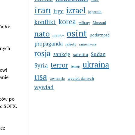
iran
izrael
irgc
japonia
korea
konflikt
Mossad
military
ódło:
osint
nato
podatność
niemcy
propaganda
rakiety
ransomware
rnych
rosja
sankcje
Sudan
satelita
ukraina
terror
Syria
trump
nowi
usa
nie.
wyciek danych
wenezuela
wywiad
ntów po
o: SOFX.
zez