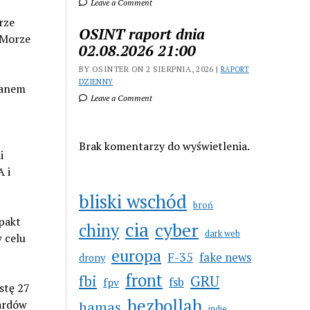
Leave a Comment
rze
OSINT raport dnia
 Morze
02.08.2026 21:00
BY OSINTER ON 2 SIERPNIA, 2026 |
RAPORT
DZIENNY
ranem
Leave a Comment
Brak komentarzy do wyświetlenia.
i
A i
bliski wschód
broń
 pakt
cia
cyber
chiny
dark web
 celu
europa
F-35
fake news
drony
front
GRU
fbi
fsb
fpv
stę 27
hezbollah
iardów
hamas
indie