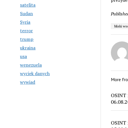
prezyde
satelita
Sudan
Publishe
Syria
bliski w
terror
trump
ukraina
usa
wenezuela
wyciek danych
More fr
wywiad
OSINT 
06.08.2
OSINT 