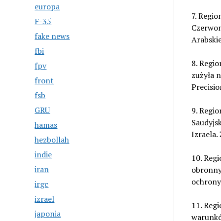
europa
7. Regio
F-35
Czerwon
fake news
Arabskie
fbi
8. Regio
fpv
zużyła 
front
Precisio
fsb
GRU
9. Regio
Saudyjsk
hamas
Izraela.
hezbollah
indie
10. Regi
iran
obronny
ochrony 
irgc
izrael
11. Regi
japonia
warunkó