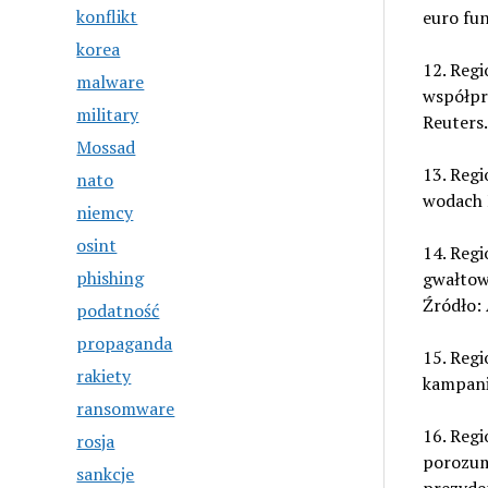
konflikt
euro fu
korea
12. Regi
malware
współpr
military
Reuters.
Mossad
13. Regi
nato
wodach 
niemcy
osint
14. Regi
phishing
gwałtow
Źródło: 
podatność
propaganda
15. Regi
rakiety
kampanii
ransomware
16. Reg
rosja
porozum
sankcje