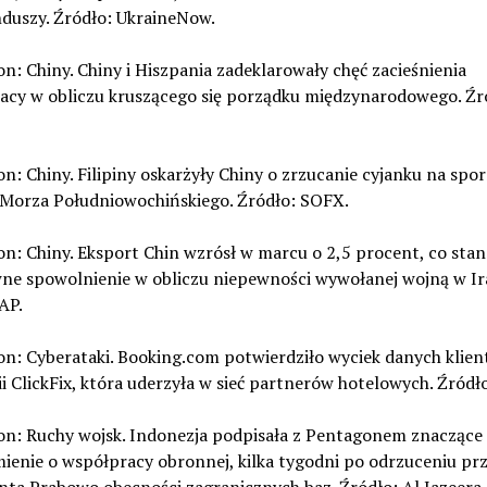
nduszy. Źródło: UkraineNow.
on: Chiny. Chiny i Hiszpania zadeklarowały chęć zacieśnienia
acy w obliczu kruszącego się porządku międzynarodowego. Źr
on: Chiny. Filipiny oskarżyły Chiny o zrzucanie cyjanku na spo
Morza Południowochińskiego. Źródło: SOFX.
on: Chiny. Eksport Chin wzrósł w marcu o 2,5 procent, co sta
ne spowolnienie w obliczu niepewności wywołanej wojną w Ira
AP.
on: Cyberataki. Booking.com potwierdziło wyciek danych klie
 ClickFix, która uderzyła w sieć partnerów hotelowych. Źródł
ion: Ruchy wojsk. Indonezja podpisała z Pentagonem znaczące
ienie o współpracy obronnej, kilka tygodni po odrzuceniu pr