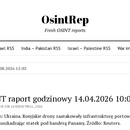
OsintRep
Fresh OSINT reports
rael RSS
India – Pakistan RSS
Israel – Palestine RSS
War i
08.2026 12:02
T raport godzinowy 14.04.2026 10:
R ON 14 KWIETNIA, 2026
n: Ukraina. Rosyjskie drony zaatakowały infrastrukturę porto
 uszkadzając statek pod banderą Panamy. Źródło: Reuters.