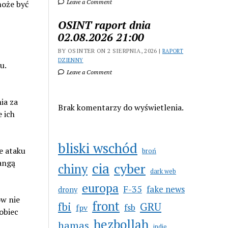
Leave a Comment
może być
OSINT raport dnia
02.08.2026 21:00
BY OSINTER ON 2 SIERPNIA, 2026 |
RAPORT
DZIENNY
u.
Leave a Comment
ia za
Brak komentarzy do wyświetlenia.
 ich
bliski wschód
e ataku
broń
angą
cia
cyber
chiny
dark web
europa
F-35
fake news
drony
ów nie
front
GRU
fbi
fsb
fpv
obiec
hezbollah
hamas
indie