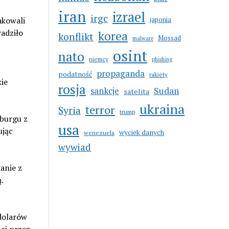
iran
izrael
irgc
akowali
japonia
adziło
korea
konflikt
Mossad
malware
osint
nato
niemcy
phishing
propaganda
podatność
rakiety
ie
rosja
sankcje
Sudan
satelita
ukraina
terror
Syria
trump
sburgu z
usa
ując
wyciek danych
wenezuela
wywiad
anie z
.
dolarów