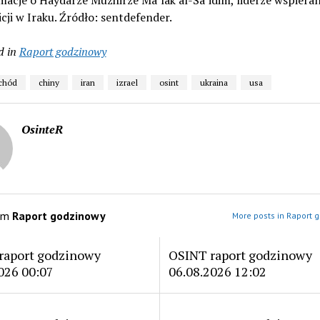
macje o Haydarze Muzhirze Ma’lak al-Sa’idim, liderze wspieran
icji w Iraku. Źródło: sentdefender.
d in
Raport godzinowy
schód
chiny
iran
izrael
osint
ukraina
usa
OsinteR
om
Raport godzinowy
More posts in Raport 
raport godzinowy
OSINT raport godzinowy
026 00:07
06.08.2026 12:02