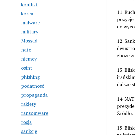
konflikt
11. Ruch
korea
pozycje 
malware
do wycof
military
Mossad
12. Sank
dwustron
nato
zboże zo
niemcy
osint
13. Blis
phishing
irański
dalsze s
podatność
propaganda
14. NAT
rakiety
prezyde
ransomware
Źródło:
rosja
15. Bli
sankcje