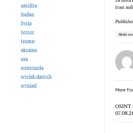
za infor
satelita
Iran mil
Sudan
Publishe
Syria
terror
bliski w
trump
ukraina
usa
wenezuela
wyciek danych
wywiad
More fr
OSINT 
07.08.2