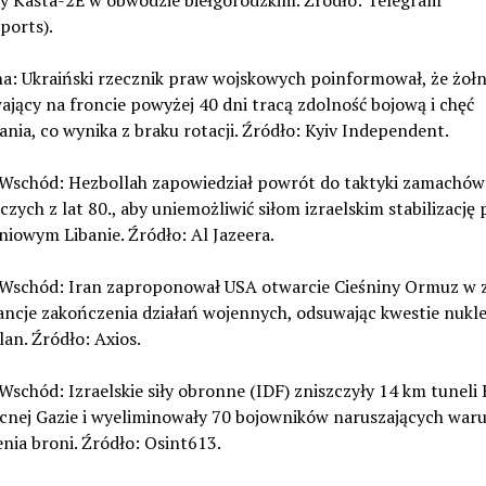
y Kasta-2E w obwodzie biełgorodzkim. Źródło: Telegram
ports).
na: Ukraiński rzecznik praw wojskowych poinformował, że żołn
jący na froncie powyżej 40 dni tracą zdolność bojową i chęć
nia, co wynika z braku rotacji. Źródło: Kyiv Independent.
ki Wschód: Hezbollah zapowiedział powrót do taktyki zamachów
zych z lat 80., aby uniemożliwić siłom izraelskim stabilizację 
iowym Libanie. Źródło: Al Jazeera.
ki Wschód: Iran zaproponował USA otwarcie Cieśniny Ormuz w
ancje zakończenia działań wojennych, odsuwając kwestie nukl
lan. Źródło: Axios.
i Wschód: Izraelskie siły obronne (IDF) zniszczyły 14 km tunel
cnej Gazie i wyeliminowały 70 bojowników naruszających waru
nia broni. Źródło: Osint613.