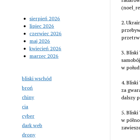
radarow
(noel_re
sierpień 2026
2. Ukrai
lipiec 2026
przebywa
czerwiec 2026
przetrwa
maj 2026
kwiecień 2026
3. Blis
marzec 2026
samobójc
w połudn
bliski wschód
4. Blis
broń
za gwar
chiny
dalszy p
cia
5. Blisk
cyber
w półno
dark web
zawiesze
drony