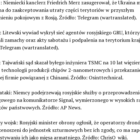
 Niemiecki kanclerz Friedrich Merz zasugerował, że Ukraina 
a do zaakceptowania utraty części terytoriów w przyszłym
ieniu pokojowym z Rosją. Źródło: Telegram (wartranslated).
 Litewski wywiad wykrył sieć agentów rosyjskiego GRU, którzy
i zamachy oraz akty sabotażu i podpalenia na terytorium kraj
Telegram (wartranslated).
: Tajwański sąd skazał byłego inżyniera TSMC na 10 lat więzien
ż technologii produkcji chipów 2-nanometrowych i przekazanie
ej firmie powiązanej z Chinami. Źródło: Osinttechnical.
ataki: Niemcy podejrzewają rosyjskie służby o przeprowadzeni
gowego na komunikatorze Signal, wymierzonego w wysokich r
ków państwowych. Źródło: AP News.
y wojsk: Rosyjski minister obrony ogłosił, że operatorzy dron
zenoszeni do jednostek szturmowych bez ich zgody, co ma zap
tywaniu ich jako mięsa armatniego. Źródło: ChrisO_wiki.