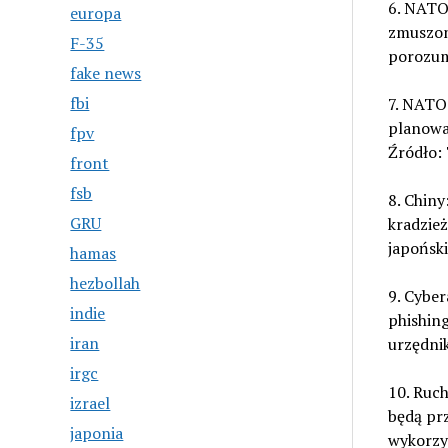
6. NATO:
europa
zmuszon
F-35
porozum
fake news
fbi
7. NATO:
planowal
fpv
Źródło: 
front
fsb
8. Chiny
GRU
kradzie
japoński
hamas
hezbollah
9. Cyber
indie
phishin
iran
urzędni
irgc
10. Ruch
izrael
będą pr
japonia
wykorzys