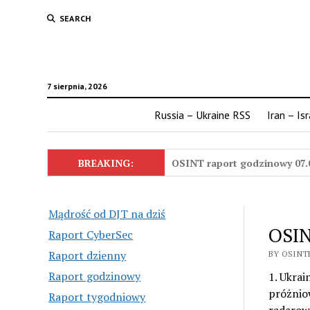
SEARCH
7 sierpnia, 2026
Russia – Ukraine RSS
Iran – Is
BREAKING:
OSINT raport godzinowy 07.
Mądrość od DJT na dziś
OSIN
Raport CyberSec
Raport dzienny
BY OSINTE
Raport godzinowy
1. Ukrai
próżniow
Raport tygodniowy