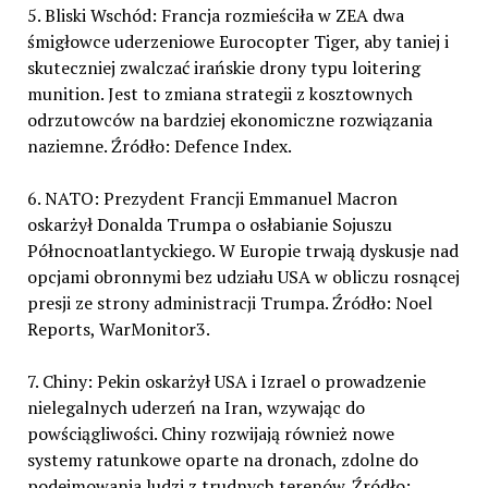
5. Bliski Wschód: Francja rozmieściła w ZEA dwa
śmigłowce uderzeniowe Eurocopter Tiger, aby taniej i
skuteczniej zwalczać irańskie drony typu loitering
munition. Jest to zmiana strategii z kosztownych
odrzutowców na bardziej ekonomiczne rozwiązania
naziemne. Źródło: Defence Index.
6. NATO: Prezydent Francji Emmanuel Macron
oskarżył Donalda Trumpa o osłabianie Sojuszu
Północnoatlantyckiego. W Europie trwają dyskusje nad
opcjami obronnymi bez udziału USA w obliczu rosnącej
presji ze strony administracji Trumpa. Źródło: Noel
Reports, WarMonitor3.
7. Chiny: Pekin oskarżył USA i Izrael o prowadzenie
nielegalnych uderzeń na Iran, wzywając do
powściągliwości. Chiny rozwijają również nowe
systemy ratunkowe oparte na dronach, zdolne do
podejmowania ludzi z trudnych terenów. Źródło: