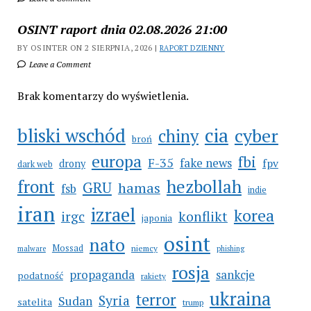
OSINT raport dnia 02.08.2026 21:00
BY OSINTER ON 2 SIERPNIA, 2026 |
RAPORT DZIENNY
Leave a Comment
Brak komentarzy do wyświetlenia.
cia
bliski wschód
cyber
chiny
broń
europa
fbi
F-35
fake news
fpv
drony
dark web
hezbollah
front
GRU
hamas
fsb
indie
iran
izrael
korea
irgc
konflikt
japonia
osint
nato
Mossad
niemcy
malware
phishing
rosja
propaganda
sankcje
podatność
rakiety
ukraina
terror
Syria
Sudan
satelita
trump