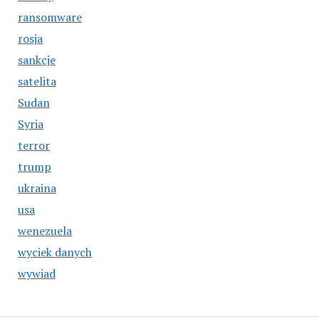
ransomware
rosja
sankcje
satelita
Sudan
Syria
terror
trump
ukraina
usa
wenezuela
wyciek danych
wywiad