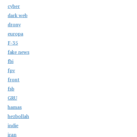
cyber
dark web
drony
europa
F-35
fake news
fbi
fpv
front
fsb
GRU
hamas
hezbollah
indie
iran