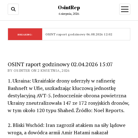
OsintRep
open
menu
6 sierpnia, 2026
OSINT raport godzinowy 06.08.2026 12:02
BREAKING:
OSINT raport godzinowy 02.04.2026 15:07
BY OSINTER ON 2 KWIETNIA, 2026
1. Ukraina: Ukraińskie drony uderzyły w rafinerię
Bashneft w Ufie, uszkadzając kluczową jednostkę
destylacyjną AVT-5. Jednocześnie obrona powietrzna
Ukrainy zneutralizowała 147 ze 172 rosyjskich dronów,
w tym około 120 typu Shahed. Źródło: Noel Reports.
2. Bliski Wschód: Iran zagroził atakiem na siły lądowe
wroga, a dowódca armii Amir Hatami nakazał