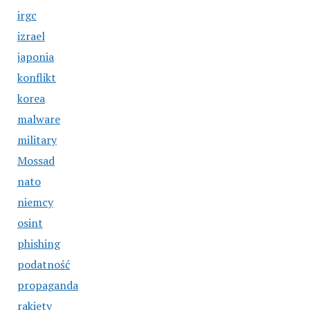
irgc
izrael
japonia
konflikt
korea
malware
military
Mossad
nato
niemcy
osint
phishing
podatność
propaganda
rakiety