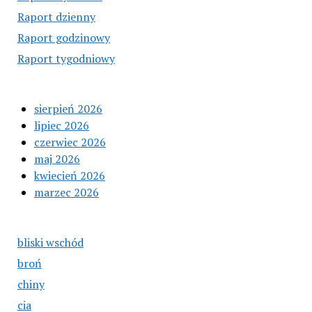
Raport dzienny
Raport godzinowy
Raport tygodniowy
sierpień 2026
lipiec 2026
czerwiec 2026
maj 2026
kwiecień 2026
marzec 2026
bliski wschód
broń
chiny
cia