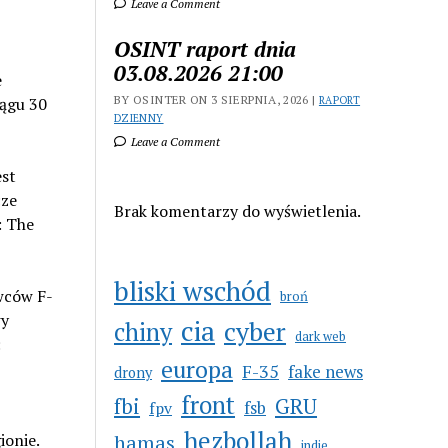
Leave a Comment
OSINT raport dnia
03.08.2026 21:00
e
BY OSINTER ON 3 SIERPNIA, 2026 |
iągu 30
RAPORT
DZIENNY
Leave a Comment
est
cze
Brak komentarzy do wyświetlenia.
: The
bliski wschód
iwców F-
broń
wy
cia
cyber
chiny
dark web
:
europa
F-35
fake news
drony
front
GRU
fbi
fsb
fpv
hezbollah
ionie.
hamas
indie