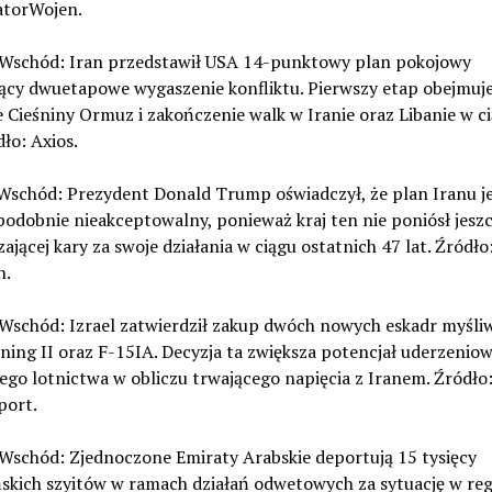
torWojen.
ki Wschód: Iran przedstawił USA 14-punktowy plan pokojowy
jący dwuetapowe wygaszenie konfliktu. Pierwszy etap obejmuj
 Cieśniny Ormuz i zakończenie walk w Iranie oraz Libanie w c
dło: Axios.
i Wschód: Prezydent Donald Trump oświadczył, że plan Iranu j
odobnie nieakceptowalny, ponieważ kraj ten nie poniósł jesz
ającej kary za swoje działania w ciągu ostatnich 47 lat. Źródło
n.
i Wschód: Izrael zatwierdził zakup dwóch nowych eskadr myśl
ning II oraz F-15IA. Decyzja ta zwiększa potencjał uderzenio
iego lotnictwa w obliczu trwającego napięcia z Iranem. Źródło
port.
i Wschód: Zjednoczone Emiraty Arabskie deportują 15 tysięcy
skich szyitów w ramach działań odwetowych za sytuację w reg