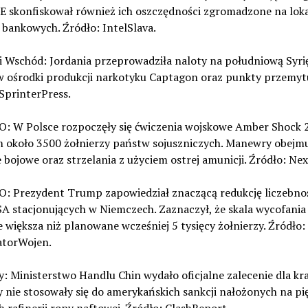
E skonfiskował również ich oszczędności zgromadzone na lok
bankowych. Źródło: IntelSlava.
ki Wschód: Jordania przeprowadziła naloty na południową Syri
 w ośrodki produkcji narkotyku Captagon oraz punkty przemytu
SprinterPress.
O: W Polsce rozpoczęły się ćwiczenia wojskowe Amber Shock 
m około 3500 żołnierzy państw sojuszniczych. Manewry obejm
 bojowe oraz strzelania z użyciem ostrej amunicji. Źródło: Nex
O: Prezydent Trump zapowiedział znaczącą redukcję liczebno
A stacjonujących w Niemczech. Zaznaczył, że skala wycofania
 większa niż planowane wcześniej 5 tysięcy żołnierzy. Źródło:
torWojen.
y: Ministerstwo Handlu Chin wydało oficjalne zalecenie dla kr
y nie stosowały się do amerykańskich sankcji nałożonych na pi