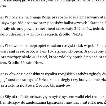
i te nie będą już wykorzystywane do transportu ropy. Źródło:
Now.
na: W nocy z 2 na 3 maja Rosja przeprowadziła zmasowany ata
, używając 268 dronów oraz pocisków balistycznych Iskander-
ie siły obrony powietrznej zneutralizowały 249 celów, jednak
no uderzenia w 15 lokalizacjach. Źródło: Nexta.
na: W obwodzie dniepropietrowskim rosyjski atak w pobliżu sta
ej ranił sześć osób, w tym 10-letniego chłopca. Uszkodzony 
przewożący około 40 dzieci, które zdołały opuścić pojazd prz
iem. Źródło: UkraineNow.
na: W obwodzie odeskim w wyniku rosyjskich ataków zginęły d
 pięć zostało rannych. Uszkodzeniu uległy trzy budynki mieszk
rastruktura portowa. Źródło: UkraineNow.
na: Siły ukraińskie zniszczyły rosyjski system walki elektronicz
iel, służący do zagłuszania łączności i nawigacji satelitarnej. 