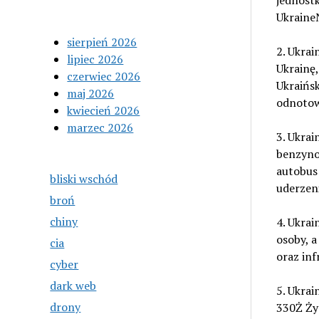
jednostk
Ukraine
sierpień 2026
2. Ukrai
lipiec 2026
Ukrainę
czerwiec 2026
Ukraińsk
maj 2026
odnotowa
kwiecień 2026
marzec 2026
3. Ukrai
benzynow
autobus 
bliski wschód
uderzen
broń
chiny
4. Ukrai
osoby, a
cia
oraz inf
cyber
dark web
5. Ukrai
drony
330Ż Żyt