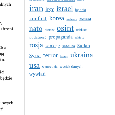
alnych
iran
izrael
irgc
japonia
korea
konflikt
Mossad
malware
ę,
osint
nato
 broni.
niemcy
phishing
propaganda
podatność
rakiety
rosja
sankcje
Sudan
satelita
26 z
ukraina
ują
terror
Syria
trump
ta.
usa
wyciek danych
wenezuela
ści
wywiad
 będzie
ajowych
ęć