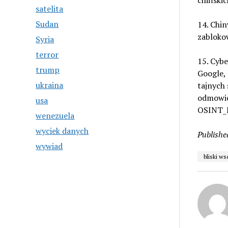
chińskic
satelita
Sudan
14. Chin
zablokow
Syria
terror
15. Cyb
trump
Google,
ukraina
tajnych
odmowie
usa
OSINT_F
wenezuela
wyciek danych
Publishe
wywiad
bliski w