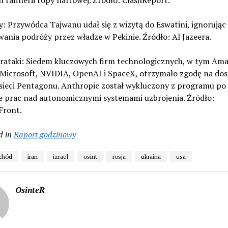
h rafinerii ropy naftowej. Źródło: ClashReport.
y: Przywódca Tajwanu udał się z wizytą do Eswatini, ignorując
ania podróży przez władze w Pekinie. Źródło: Al Jazeera.
erataki: Siedem kluczowych firm technologicznych, w tym Am
 Microsoft, NVIDIA, OpenAI i SpaceX, otrzymało zgodę na dos
 sieci Pentagonu. Anthropic został wykluczony z programu po
 prac nad autonomicznymi systemami uzbrojenia. Źródło:
ront.
d in
Raport godzinowy
schód
iran
izrael
osint
rosja
ukraina
usa
OsinteR