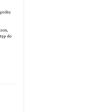
 próby
azon,
tęp do