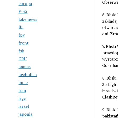
Obserwa
europa
F-35
6. Blis
fake news
zakłada
fbi
otwarcie
dni. Źró
fpv
front
7. Blisk
fsb
prawdop
GRU
wystarcz
Guardia
hamas
hezbollah
8. Blisk
indie
35 Light
iran
izraelsk
ClashRe
irgc
izrael
9. Blisk
japonia
pakistań