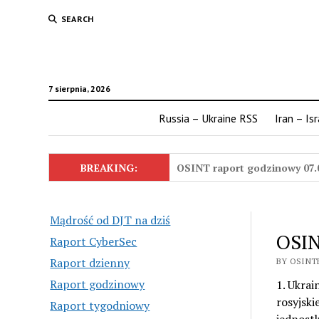
SEARCH
7 sierpnia, 2026
Russia – Ukraine RSS
Iran – Is
BREAKING:
OSINT raport godzinowy 07.
Mądrość od DJT na dziś
OSIN
Raport CyberSec
Raport dzienny
BY OSINTE
Raport godzinowy
1. Ukrai
rosyjski
Raport tygodniowy