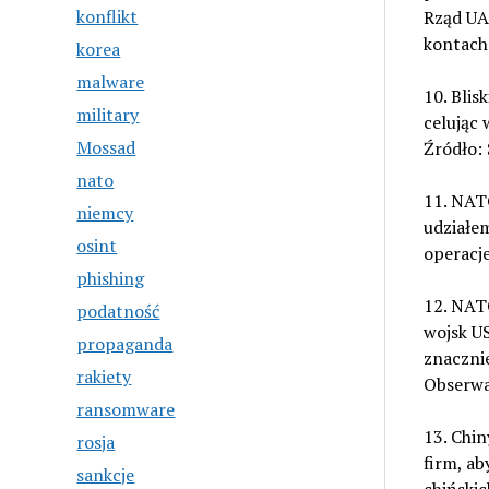
konflikt
Rząd UA
kontach 
korea
malware
10. Blis
military
celując
Mossad
Źródło: 
nato
11. NAT
niemcy
udziałe
osint
operacje
phishing
12. NAT
podatność
wojsk US
propaganda
znacznie
rakiety
Obserwa
ransomware
13. Chin
rosja
firm, ab
sankcje