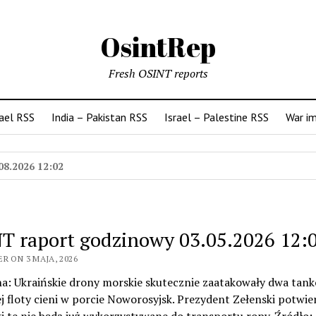
OsintRep
Fresh OSINT reports
rael RSS
India – Pakistan RSS
Israel – Palestine RSS
War i
08.2026 12:02
T raport godzinowy 03.05.2026 12:
R ON 3 MAJA, 2026
na: Ukraińskie drony morskie skutecznie zaatakowały dwa tan
ej floty cieni w porcie Noworosyjsk. Prezydent Zełenski potwier