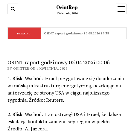
OsintRep
open
menu
10 sierpnia, 2026
OSINT raport godzinowy 10.08.2026 19:38
BREAKING:
OSINT raport godzinowy 05.04.2026 00:06
BY OSINTER ON 4 KWIETNIA, 2026
1. Bliski Wschód: Izrael przygotowuje się do uderzenia
w irańską infrastrukturę energetyczną, oczekując na
autoryzację ze strony USA w ciągu najbliższego
tygodnia. Źródło: Reuters.
2. Bliski Wschód: Iran ostrzegł USA i Izrael, że dalsza
eskalacja konfliktu zamieni cały region w piekło.
Źródło: Al Jazeera.