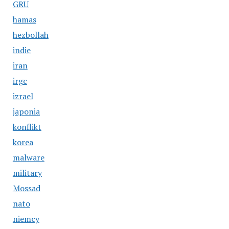
GRU
hamas
hezbollah
indie
iran
irgc
izrael
japonia
konflikt
korea
malware
military
Mossad
nato
niemcy