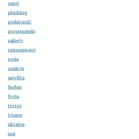
osint
phishing
podatność
propaganda
rakiety
ransomware
rosja
sankcje
satelita
Sudan
Syria
terror
trump
ukraina
usa