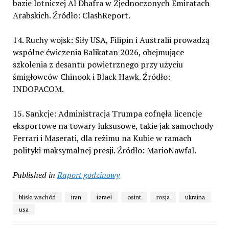
bazie lotniczej Al Dhafra w Zjednoczonych Emiratach
Arabskich. Źródło: ClashReport.
14. Ruchy wojsk: Siły USA, Filipin i Australii prowadzą
wspólne ćwiczenia Balikatan 2026, obejmujące
szkolenia z desantu powietrznego przy użyciu
śmigłowców Chinook i Black Hawk. Źródło:
INDOPACOM.
15. Sankcje: Administracja Trumpa cofnęła licencje
eksportowe na towary luksusowe, takie jak samochody
Ferrari i Maserati, dla reżimu na Kubie w ramach
polityki maksymalnej presji. Źródło: MarioNawfal.
Published in
Raport godzinowy
bliski wschód
iran
izrael
osint
rosja
ukraina
usa