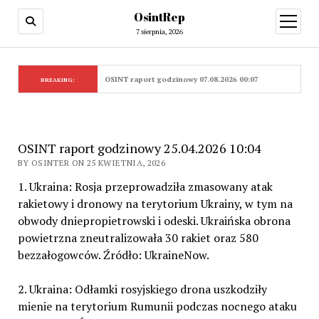
OsintRep
open
menu
7 sierpnia, 2026
OSINT raport godzinowy 07.08.2026 00:07
BREAKING:
OSINT raport godzinowy 25.04.2026 10:04
BY OSINTER ON 25 KWIETNIA, 2026
1. Ukraina: Rosja przeprowadziła zmasowany atak
rakietowy i dronowy na terytorium Ukrainy, w tym na
obwody dniepropietrowski i odeski. Ukraińska obrona
powietrzna zneutralizowała 30 rakiet oraz 580
bezzałogowców. Źródło: UkraineNow.
2. Ukraina: Odłamki rosyjskiego drona uszkodziły
mienie na terytorium Rumunii podczas nocnego ataku