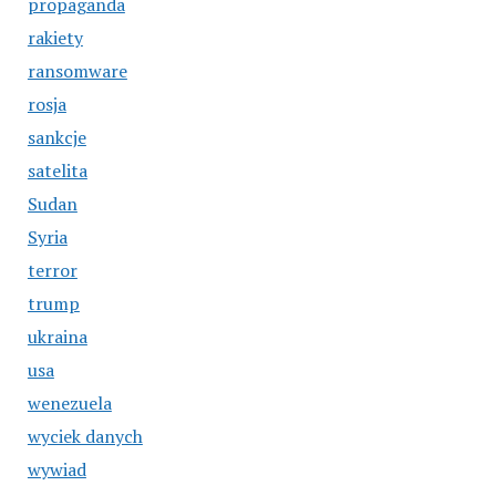
propaganda
rakiety
ransomware
rosja
sankcje
satelita
Sudan
Syria
terror
trump
ukraina
usa
wenezuela
wyciek danych
wywiad