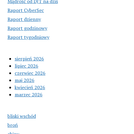
Mądrość od DJT na dziś
Raport CyberSec
Raport dzienny
Raport godzinowy
Raport tygodniowy
sierpień 2026
lipiec 2026
czerwiec 2026
maj 2026
kwiecień 2026
marzec 2026
bliski wschód
broń