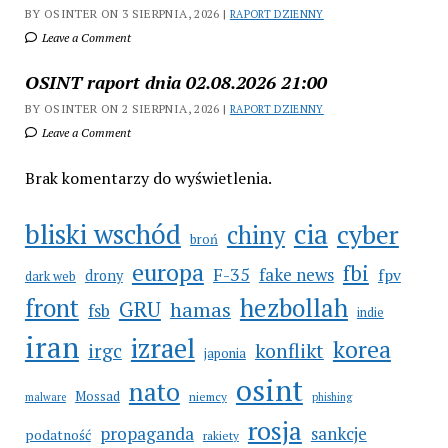
BY OSINTER ON 3 SIERPNIA, 2026 |
RAPORT DZIENNY
Leave a Comment
OSINT raport dnia 02.08.2026 21:00
BY OSINTER ON 2 SIERPNIA, 2026 |
RAPORT DZIENNY
Leave a Comment
Brak komentarzy do wyświetlenia.
bliski wschód
cia
cyber
chiny
broń
europa
fbi
F-35
fake news
fpv
drony
dark web
hezbollah
front
GRU
hamas
fsb
indie
iran
izrael
korea
irgc
konflikt
japonia
osint
nato
Mossad
niemcy
malware
phishing
rosja
propaganda
sankcje
podatność
rakiety