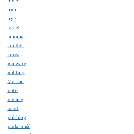
indie
iran
irgc
izrael
japonia
konflikt
korea
malware
military
Mossad
nato
niemcy
osint
phishing
podatność