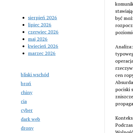
komunika
stawiają
sierpień 2026
być może
lipiec 2026
rozpocz
czerwiec 2026
poziomie
maj 2026
kwiecień 2026
Analiza
marzec 2026
typoweg
operacja
rzeczywi
bliski wschód
cen ropy
Absurdal
broń
pociski 
chiny
zniszcze
cia
propaga
cyber
Konteks
dark web
Podczas
drony
Wolność”