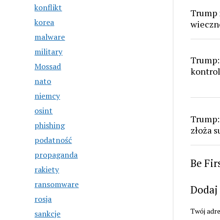
konflikt
Trump i
korea
wieczn
malware
military
Trump:
Mossad
kontro
nato
niemcy
osint
Trump:
phishing
złoża 
podatność
propaganda
Be Fi
rakiety
ransomware
Dodaj
rosja
Twój adre
sankcje