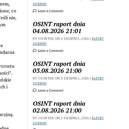
anem,
DZIENNY
ione, co
Leave a Comment
śli nie,
OSINT raport dnia
zym
04.08.2026 21:01
BY OSINTER ON 4 SIERPNIA, 2026 |
RAPORT
DZIENNY
wa
Leave a Comment
endarna
OSINT raport dnia
wzrostu
03.08.2026 21:00
ości”.
BY OSINTER ON 3 SIERPNIA, 2026 |
RAPORT
ańskie
DZIENNY
ch i
Leave a Comment
OSINT raport dnia
02.08.2026 21:00
cyjną.
BY OSINTER ON 2 SIERPNIA, 2026 |
RAPORT
DZIENNY
adne