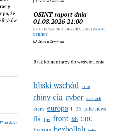
Leave a Comment
rację
mpa, że
OSINT raport dnia
alityków
01.08.2026 21:00
BY OSINTER ON 1 SIERPNIA, 2026 |
RAPORT
DZIENNY
Leave a Comment
Brak komentarzy do wyświetlenia.
bliski wschód
broń
cia
cyber
chiny
dark web
europa
F-35
fake news
drony
front
GRU
fbi
fsb
fpv
JT na dziś »
hezbollah
hamas
indie