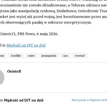
orozumienie nie zostało sfinalizowane, a Teheran odrzuca nar
tonu jako manipulację rynkową. Dodatkowo, twierdzenie Tru
rket jest wyżej niż przed wojną, jest kwestionowane przez an
ch obserwujących panikę w sektorze energetycznym.
 Osint613, PBS News, 6 maja 2026.
d in
Mądrość od DJT na dziś
iran
konflikt
osint
propaganda
usa
wywiad
OsinteR
om
Mądrość od DJT na dziś
More posts in Mądrość od D