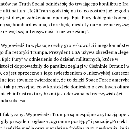
tów na Truth Social odniósł się do trwającego konfliktu z Ir
c ultimatum: „Jeśli Iran zgodzi się na to, co zostało już uzgodn
 jest dużym założeniem, operacja Epic Fury dobiegnie końca. Je
ną się bombardowania, które będą niestety na znacznie wyżs
 i z większą intensywnością niż wcześniej”.
: Wypowiedź ta wykazuje cechy groteskowości i megalomańst
o dla retoryki Trumpa. Prezydent USA używa określenia „leg
 Epic Fury” w odniesieniu do działań militarnych, które w
stości doprowadziły do paraliżu żeglugi w Cieśninie Ormuz i 
, co jest sprzeczne z jego twierdzeniem o „niezwykłej skuteczn
ne jest również twierdzenie, że to dzięki Space Force ameryk
są tak precyzyjne, co w kontekście doniesień o cywilnych ofiara
niach infrastruktury brzmi jak oderwana od rzeczywistości
nda sukcesu.
t faktyczny: Wypowiedzi Trumpa są niespójne z sytuacją opera
 gdy prezydent ogłasza „ogromne postępy” i pauzuje „Projekt
, irańskie media oraz niezależne źródła OSINT wskazują, że ż