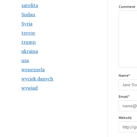
satelita
Comment
Sudan
Syria
terror
trump
ukraina
usa
wenezuela
Name*
wyciek danych
wywiad
Email*
Website