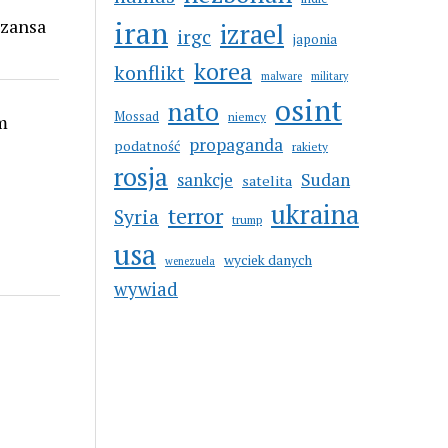
szansa
iran
izrael
irgc
japonia
korea
konflikt
malware
military
osint
nato
Mossad
niemcy
m
propaganda
podatność
rakiety
rosja
sankcje
Sudan
satelita
ukraina
terror
Syria
trump
usa
wyciek danych
wenezuela
wywiad