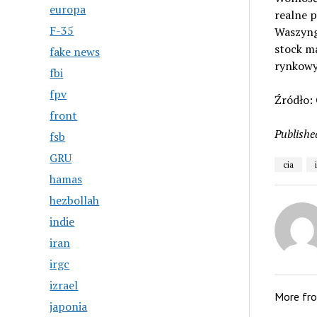
europa
realne p
F-35
Waszyng
stock ma
fake news
rynkowy
fbi
fpv
Źródło:
front
Publishe
fsb
GRU
cia
hamas
hezbollah
indie
iran
irgc
izrael
More fr
japonia