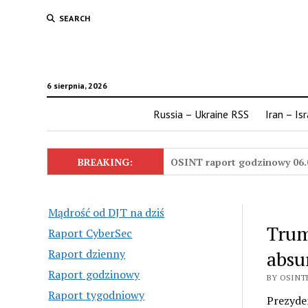
SEARCH
6 sierpnia, 2026
Russia – Ukraine RSS
Iran – Is
BREAKING:
OSINT raport godzinowy 06.
Mądrość od DJT na dziś
Trum
Raport CyberSec
Raport dzienny
absu
Raport godzinowy
BY OSINTE
Raport tygodniowy
Prezyde