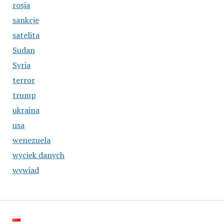
rosja
sankcje
satelita
Sudan
Syria
terror
trump
ukraina
usa
wenezuela
wyciek danych
wywiad