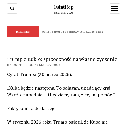
OsintRep
open
menu
6 sierpnia, 2026
OSINT raport godzinowy 06.08.2026 12:02
BREAKING:
Trump o Kubie: sprzeczność na własne życzenie
BY OSINTER ON 30 MARCA, 2026
Cytat Trumpa (30 marca 2026):
„Kuba będzie następna. To bałagan, upadający kraj.
Wkrótce upadnie — i będziemy tam, żeby im pomóc.”
Fakty kontra deklaracje
W styczniu 2026 roku Trump ogłosił, że Kuba nie