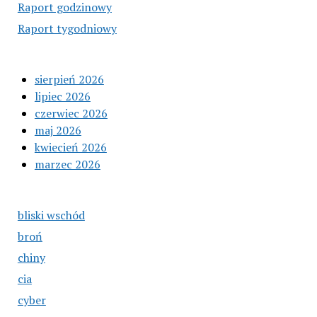
Raport godzinowy
Raport tygodniowy
sierpień 2026
lipiec 2026
czerwiec 2026
maj 2026
kwiecień 2026
marzec 2026
bliski wschód
broń
chiny
cia
cyber