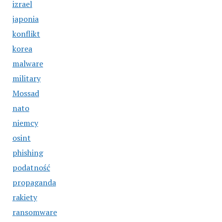
izrael
japonia
konflikt
korea
malware
military
Mossad
nato
niemcy
osint
phishing
podatność
propaganda
rakiety
ransomware