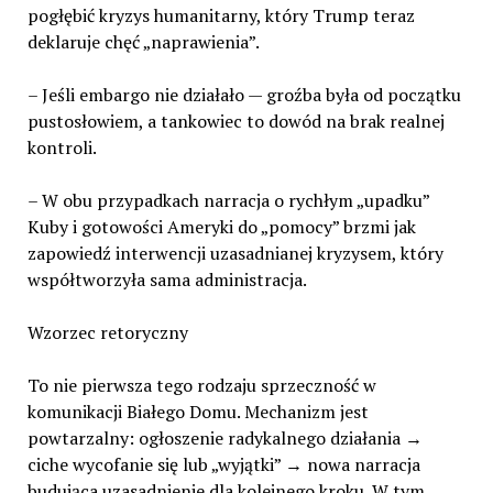
pogłębić kryzys humanitarny, który Trump teraz
deklaruje chęć „naprawienia”.
– Jeśli embargo nie działało — groźba była od początku
pustosłowiem, a tankowiec to dowód na brak realnej
kontroli.
– W obu przypadkach narracja o rychłym „upadku”
Kuby i gotowości Ameryki do „pomocy” brzmi jak
zapowiedź interwencji uzasadnianej kryzysem, który
współtworzyła sama administracja.
Wzorzec retoryczny
To nie pierwsza tego rodzaju sprzeczność w
komunikacji Białego Domu. Mechanizm jest
powtarzalny: ogłoszenie radykalnego działania →
ciche wycofanie się lub „wyjątki” → nowa narracja
budująca uzasadnienie dla kolejnego kroku. W tym