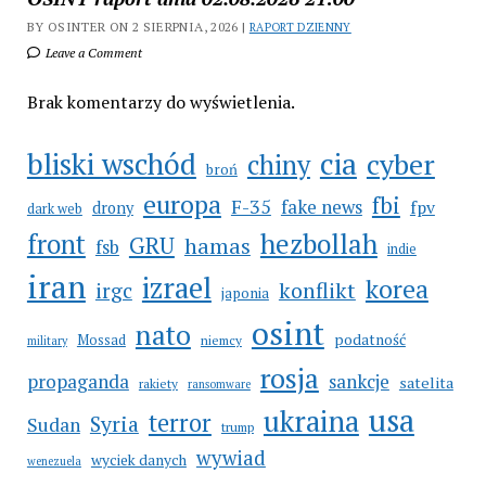
BY OSINTER ON 2 SIERPNIA, 2026 |
RAPORT DZIENNY
Leave a Comment
Brak komentarzy do wyświetlenia.
cia
bliski wschód
cyber
chiny
broń
europa
fbi
F-35
fake news
fpv
drony
dark web
hezbollah
front
GRU
hamas
fsb
indie
iran
izrael
korea
irgc
konflikt
japonia
osint
nato
podatność
Mossad
niemcy
military
rosja
propaganda
sankcje
satelita
rakiety
ransomware
usa
ukraina
terror
Syria
Sudan
trump
wywiad
wyciek danych
wenezuela