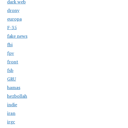
dark web
drony
europa
F-35
fake news
fbi
fpv
front
fsb
GRU
hamas
hezbollah
indie
iran
irgc