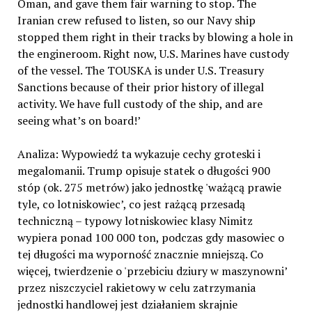
Oman, and gave them fair warning to stop. The
Iranian crew refused to listen, so our Navy ship
stopped them right in their tracks by blowing a hole in
the engineroom. Right now, U.S. Marines have custody
of the vessel. The TOUSKA is under U.S. Treasury
Sanctions because of their prior history of illegal
activity. We have full custody of the ship, and are
seeing what’s on board!’
Analiza: Wypowiedź ta wykazuje cechy groteski i
megalomanii. Trump opisuje statek o długości 900
stóp (ok. 275 metrów) jako jednostkę 'ważącą prawie
tyle, co lotniskowiec’, co jest rażącą przesadą
techniczną – typowy lotniskowiec klasy Nimitz
wypiera ponad 100 000 ton, podczas gdy masowiec o
tej długości ma wyporność znacznie mniejszą. Co
więcej, twierdzenie o 'przebiciu dziury w maszynowni’
przez niszczyciel rakietowy w celu zatrzymania
jednostki handlowej jest działaniem skrajnie