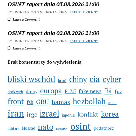
OSINT raport dnia 03.08.2026 21:00
BY OSINTER ON 3 SIERPNIA, 2026 |
RAPORT DZIENNY
Leave a Comment
OSINT raport dnia 02.08.2026 21:00
BY OSINTER ON 2 SIERPNIA, 2026 |
RAPORT DZIENNY
Leave a Comment
Brak komentarzy do wyświetlenia.
bliski wschód
cia
cyber
chiny
broń
europa
fbi
F-35
fake news
fpv
drony
dark web
hezbollah
front
GRU
hamas
fsb
indie
iran
izrael
korea
irgc
konflikt
japonia
osint
nato
Mossad
podatność
niemcy
military