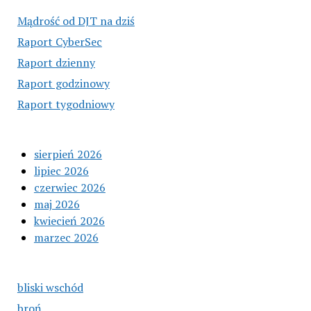
Mądrość od DJT na dziś
Raport CyberSec
Raport dzienny
Raport godzinowy
Raport tygodniowy
sierpień 2026
lipiec 2026
czerwiec 2026
maj 2026
kwiecień 2026
marzec 2026
bliski wschód
broń