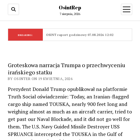
OsintRep
open
menu
7 sierpnia, 2026
OSINT raport godzinowy 07.08.2026 12:02
BREAKING:
Groteskowa narracja Trumpa o przechwyceniu
irańskiego statku
BY OSINTER ON 19 KWIETNIA, 2026
Prezydent Donald Trump opublikował na platformie
Truth Social oświadczenie: 'Today, an Iranian-flagged
cargo ship named TOUSKA, nearly 900 feet long and
weighing almost as much as an aircraft carrier, tried to
get past our Naval Blockade, and it did not go well for
them. The U.S. Navy Guided Missile Destroyer USS
SPRUANCE intercepted the TOUSKA in the Gulf of