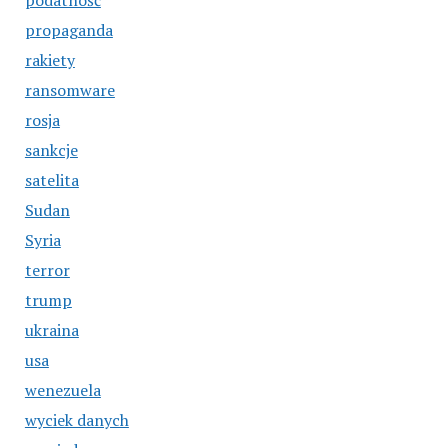
podatność
propaganda
rakiety
ransomware
rosja
sankcje
satelita
Sudan
Syria
terror
trump
ukraina
usa
wenezuela
wyciek danych