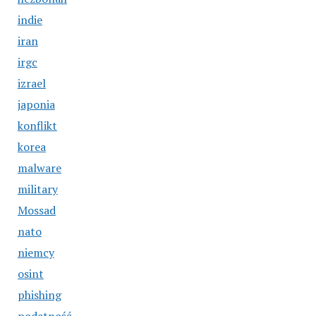
indie
iran
irgc
izrael
japonia
konflikt
korea
malware
military
Mossad
nato
niemcy
osint
phishing