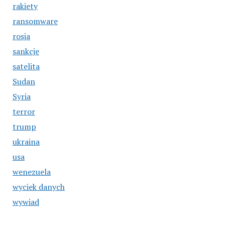
rakiety
ransomware
rosja
sankcje
satelita
Sudan
Syria
terror
trump
ukraina
usa
wenezuela
wyciek danych
wywiad