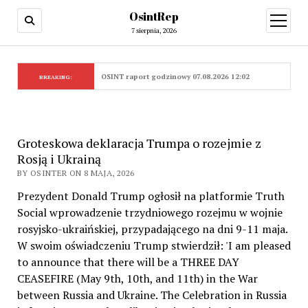
OsintRep
open
menu
7 sierpnia, 2026
OSINT raport godzinowy 07.08.2026 12:02
BREAKING:
Groteskowa deklaracja Trumpa o rozejmie z
Rosją i Ukrainą
BY OSINTER ON 8 MAJA, 2026
Prezydent Donald Trump ogłosił na platformie Truth
Social wprowadzenie trzydniowego rozejmu w wojnie
rosyjsko-ukraińskiej, przypadającego na dni 9-11 maja.
W swoim oświadczeniu Trump stwierdził: 'I am pleased
to announce that there will be a THREE DAY
CEASEFIRE (May 9th, 10th, and 11th) in the War
between Russia and Ukraine. The Celebration in Russia