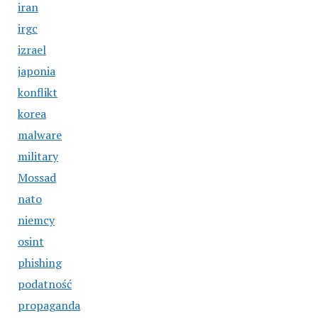
iran
irgc
izrael
japonia
konflikt
korea
malware
military
Mossad
nato
niemcy
osint
phishing
podatność
propaganda