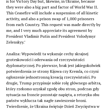
is for Victory Day but, likewise, in Ukraine, because
they were also a big part and factor of World War II.
This Ceasefire will include a suspension of all kinetic
activity, and also a prison swap of 1,000 prisoners
from each Country. This request was made directly by
me, and I very much appreciate its agreement by
President Vladimir Putin and President Volodymyr
Zelenskyy.’
Analiza: Wypowiedź ta wykazuje cechy skrajnej
groteskowości i oderwania od rzeczywistości
dyplomatycznej. Po pierwsze, brak jest jakiegokolwiek
potwierdzenia ze strony Kijowa czy Kremla, co czyni
ogłoszenie jednostronną kreacją rzeczywistości. Po
drugie, Trump przypisuje sobie rolę głównego arbitra,
który rzekomo uzyskał zgodę obu stron, podczas gdy
sytuacja na froncie pozostaje napięta, a retoryka obu
państw wyklucza tak nagłe zawieszenie broni.
Twierdzenie, że Ukraina świętuje Dzień Zwycięstwa w