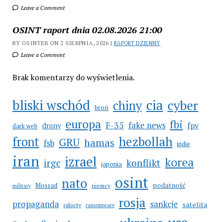
Leave a Comment
OSINT raport dnia 02.08.2026 21:00
BY OSINTER ON 2 SIERPNIA, 2026 |
RAPORT DZIENNY
Leave a Comment
Brak komentarzy do wyświetlenia.
bliski wschód
cia
cyber
chiny
broń
europa
fbi
F-35
fake news
fpv
drony
dark web
hezbollah
front
GRU
hamas
fsb
indie
iran
izrael
korea
irgc
konflikt
japonia
osint
nato
Mossad
podatność
niemcy
military
rosja
propaganda
sankcje
satelita
rakiety
ransomware