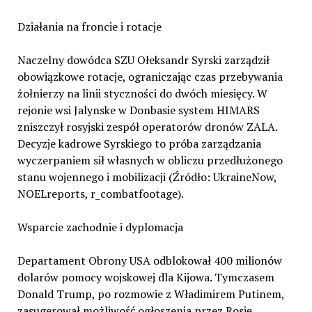
Działania na froncie i rotacje
Naczelny dowódca SZU Ołeksandr Syrski zarządził
obowiązkowe rotacje, ograniczając czas przebywania
żołnierzy na linii styczności do dwóch miesięcy. W
rejonie wsi Jalynske w Donbasie system HIMARS
zniszczył rosyjski zespół operatorów dronów ZALA.
Decyzje kadrowe Syrskiego to próba zarządzania
wyczerpaniem sił własnych w obliczu przedłużonego
stanu wojennego i mobilizacji (Źródło: UkraineNow,
NOELreports, r_combatfootage).
Wsparcie zachodnie i dyplomacja
Departament Obrony USA odblokował 400 milionów
dolarów pomocy wojskowej dla Kijowa. Tymczasem
Donald Trump, po rozmowie z Władimirem Putinem,
zasugerował możliwość ogłoszenia przez Rosję