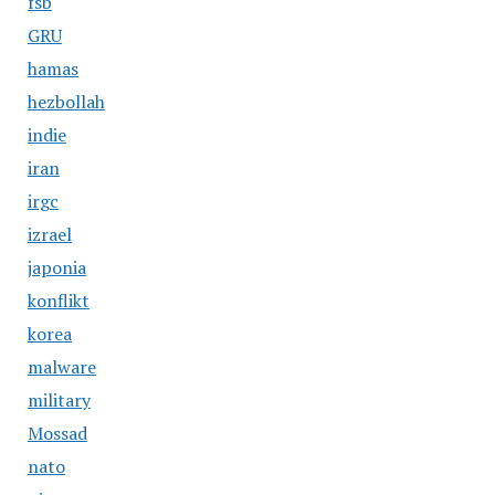
fsb
GRU
hamas
hezbollah
indie
iran
irgc
izrael
japonia
konflikt
korea
malware
military
Mossad
nato