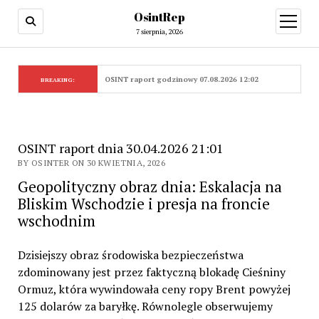
OsintRep
open
menu
7 sierpnia, 2026
OSINT raport godzinowy 07.08.2026 12:02
BREAKING:
OSINT raport dnia 30.04.2026 21:01
BY OSINTER ON 30 KWIETNIA, 2026
Geopolityczny obraz dnia: Eskalacja na
Bliskim Wschodzie i presja na froncie
wschodnim
Dzisiejszy obraz środowiska bezpieczeństwa
zdominowany jest przez faktyczną blokadę Cieśniny
Ormuz, która wywindowała ceny ropy Brent powyżej
125 dolarów za baryłkę. Równolegle obserwujemy