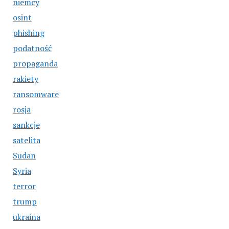
niemcy
osint
phishing
podatność
propaganda
rakiety
ransomware
rosja
sankcje
satelita
Sudan
Syria
terror
trump
ukraina