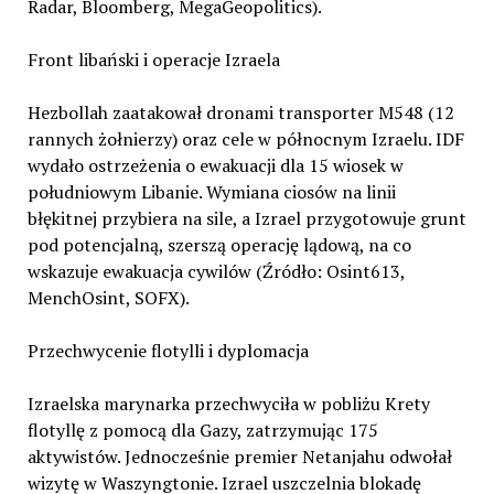
Radar, Bloomberg, MegaGeopolitics).
Front libański i operacje Izraela
Hezbollah zaatakował dronami transporter M548 (12
rannych żołnierzy) oraz cele w północnym Izraelu. IDF
wydało ostrzeżenia o ewakuacji dla 15 wiosek w
południowym Libanie. Wymiana ciosów na linii
błękitnej przybiera na sile, a Izrael przygotowuje grunt
pod potencjalną, szerszą operację lądową, na co
wskazuje ewakuacja cywilów (Źródło: Osint613,
MenchOsint, SOFX).
Przechwycenie flotylli i dyplomacja
Izraelska marynarka przechwyciła w pobliżu Krety
flotyllę z pomocą dla Gazy, zatrzymując 175
aktywistów. Jednocześnie premier Netanjahu odwołał
wizytę w Waszyngtonie. Izrael uszczelnia blokadę