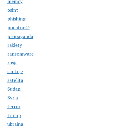
niemcy
osint
phishing
podatność
propaganda
rakiety
ransomware
rosja
sankcje
satelita
Sudan
Syria
terror
trump
ukraina