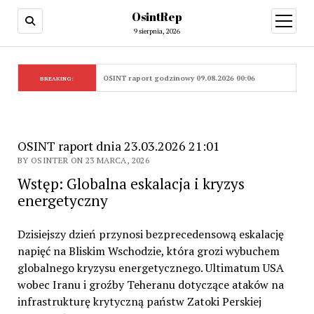
OsintRep
open
menu
9 sierpnia, 2026
OSINT raport godzinowy 09.08.2026 00:06
BREAKING:
OSINT raport dnia 23.03.2026 21:01
BY OSINTER ON 23 MARCA, 2026
Wstęp: Globalna eskalacja i kryzys
energetyczny
Dzisiejszy dzień przynosi bezprecedensową eskalację
napięć na Bliskim Wschodzie, która grozi wybuchem
globalnego kryzysu energetycznego. Ultimatum USA
wobec Iranu i groźby Teheranu dotyczące ataków na
infrastrukturę krytyczną państw Zatoki Perskiej