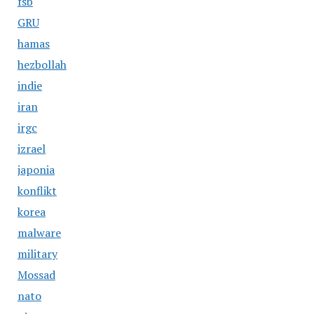
fsb
GRU
hamas
hezbollah
indie
iran
irgc
izrael
japonia
konflikt
korea
malware
military
Mossad
nato