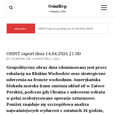
OsintRep
open
menu
6 sierpnia, 2026
OSINT raport godzinowy 07.08.2026 00:07
BREAKING:
OSINT raport dnia 14.04.2026 21:00
BY OSINTER ON 14 KWIETNIA, 2026
Geopolityczny obraz dnia zdominowany jest przez
eskalację na Bliskim Wschodzie oraz strategiczne
uderzenia na froncie wschodnim. Amerykańska
blokada morska Iranu zmienia układ sił w Zatoce
Perskiej, podczas gdy Ukraina z sukcesem wdraża
w pełni zrobotyzowane operacje szturmowe.
Poniżej znajduje się szczegółowa analiza
najważniejszych wydarzeń z ostatnich 24 godzin,