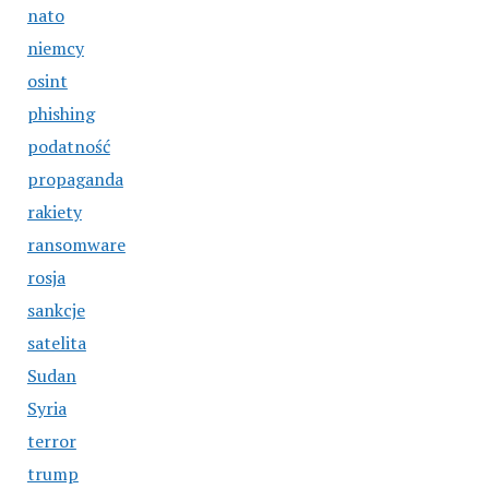
nato
niemcy
osint
phishing
podatność
propaganda
rakiety
ransomware
rosja
sankcje
satelita
Sudan
Syria
terror
trump