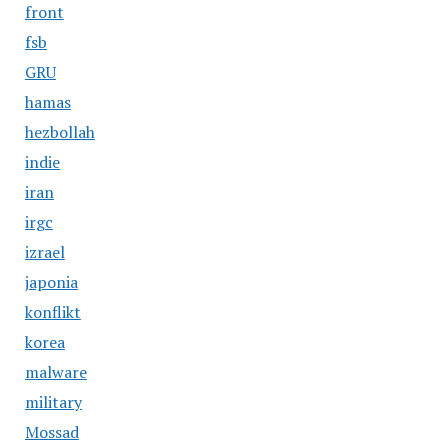
front
fsb
GRU
hamas
hezbollah
indie
iran
irgc
izrael
japonia
konflikt
korea
malware
military
Mossad