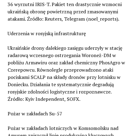
36 wyrzutni IRIS-T. Pakiet ten drastycznie wzmocni
ukraińską obronę powietrzną przed zmasowanymi
atakami. Źródło: Reuters, Telegram (noel_reports).
Uderzenia w rosyjską infrastrukturę
Ukraińskie drony dalekiego zasięgu uderzyły w stację
radarową wczesnego ostrzegania Woroneż-DM w
pobliżu Armawiru oraz zakład chemiczny PhosAgro w
Czerepowcu. Równolegle przeprowadzono ataki
pociskami SCALP na składy dronów przy lotnisku w
Doniecku. Działania te systematycznie degradują
rosyjskie zdolności logistyczne i rozpoznawcze.
Źródło: Kyiv Independent, SOFX.
Pożar w zakładach Su-57
Pożar w zakładach lotniczych w Komsomolsku nad
Amurem zniszczył linię produkcyjną kluczowych