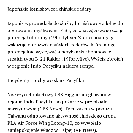
Japońskie lotniskowce i chińskie radary
Japonia wprowadziła do służby lotniskowce zdolne do
operowania myśliwcami F-35, co znacząco zwiększa jej
potencjał obronny (19fortyfive). Z kolei analitycy
wskazują na rozwój chińskich radarów, które mogą
potencjalnie wykrywać amerykańskie bombowce
stealth typu B-21 Raider (19fortyfive). Wyścig zbrojeń
w regionie Indo-Pacyfiku nabiera tempa.
Incydenty i ruchy wojsk na Pacyfiku
Niszczyciel rakietowy USS Higgins uległ awarii w
rejonie Indo-Pacyfiku po pożarze w przedziale
maszynowym (CBS News). Tymczasem w pobliżu
Tajwanu odnotowano aktywność chińskiego drona
PLA Air Force Wing Loong-10, co wywołało
zaniepokojenie władz w Tajpej (AP News).