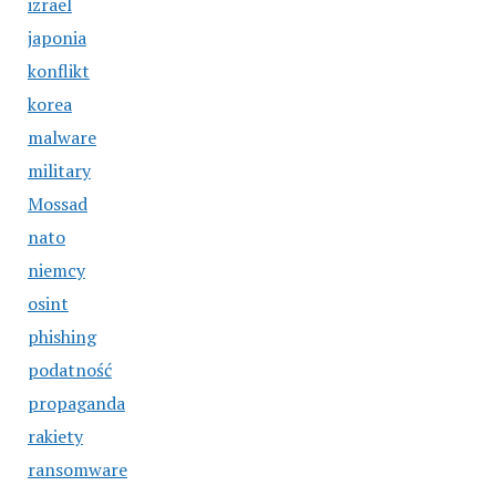
izrael
japonia
konflikt
korea
malware
military
Mossad
nato
niemcy
osint
phishing
podatność
propaganda
rakiety
ransomware