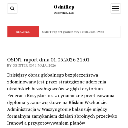
OsintRep
open
menu
10 sierpnia, 2026
OSINT raport godzinowy 10.08.2026 19:38
BREAKING:
OSINT raport dnia 01.05.2026 21:01
BY OSINTER ON 1 MAJA, 2026
Dzisiejszy obraz globalnego bezpieczeństwa
zdominowany jest przez strategiczne uderzenia
ukraińskich bezzałogowców w głąb terytorium
Federacji Rosyjskiej oraz dynamiczne przetasowania
dyplomatyczno-wojskowe na Bliskim Wschodzie.
Administracja w Waszyngtonie balansuje między
formalnym zamykaniem działań zbrojnych przeciwko
Iranowi a przygotowywaniem planów