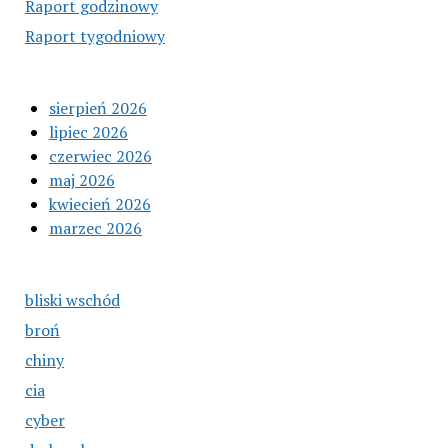
Raport godzinowy
Raport tygodniowy
sierpień 2026
lipiec 2026
czerwiec 2026
maj 2026
kwiecień 2026
marzec 2026
bliski wschód
broń
chiny
cia
cyber