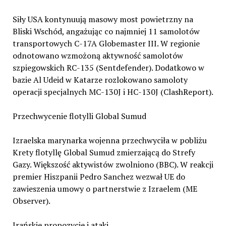
Siły USA kontynuują masowy most powietrzny na
Bliski Wschód, angażując co najmniej 11 samolotów
transportowych C-17A Globemaster III. W regionie
odnotowano wzmożoną aktywność samolotów
szpiegowskich RC-135 (Sentdefender). Dodatkowo w
bazie Al Udeid w Katarze rozlokowano samoloty
operacji specjalnych MC-130J i HC-130J (ClashReport).
Przechwycenie flotylli Global Sumud
Izraelska marynarka wojenna przechwyciła w pobliżu
Krety flotyllę Global Sumud zmierzającą do Strefy
Gazy. Większość aktywistów zwolniono (BBC). W reakcji
premier Hiszpanii Pedro Sanchez wezwał UE do
zawieszenia umowy o partnerstwie z Izraelem (ME
Observer).
Irańskie propozycje i ataki