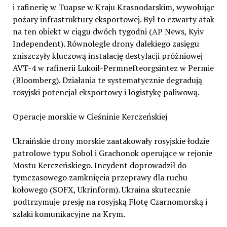
i rafinerię w Tuapse w Kraju Krasnodarskim, wywołując
pożary infrastruktury eksportowej. Był to czwarty atak
na ten obiekt w ciągu dwóch tygodni (AP News, Kyiv
Independent). Równolegle drony dalekiego zasięgu
zniszczyły kluczową instalację destylacji próżniowej
AVT-4 w rafinerii Lukoil-Permnefteorgsintez w Permie
(Bloomberg). Działania te systematycznie degradują
rosyjski potencjał eksportowy i logistykę paliwową.
Operacje morskie w Cieśninie Kerczeńskiej
Ukraińskie drony morskie zaatakowały rosyjskie łodzie
patrolowe typu Sobol i Grachonok operujące w rejonie
Mostu Kerczeńskiego. Incydent doprowadził do
tymczasowego zamknięcia przeprawy dla ruchu
kołowego (SOFX, Ukrinform). Ukraina skutecznie
podtrzymuje presję na rosyjską Flotę Czarnomorską i
szlaki komunikacyjne na Krym.