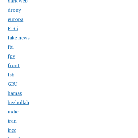
dark web
drony
europa
F-35
fake news
fbi
fpv
front
fsb
GRU
hamas
hezbollah
indie
iran
irgc