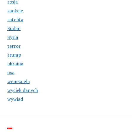
rosja
sankcje
satelita
Sudan
Syria
terror
trump
ukraina
usa
wenezuela
wyciek danych
wywiad