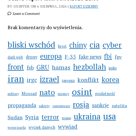
BY OSINTER ON 6 SIERPNIA, 2026 |
RAPORT DZIENNY
Leave a Comment
Brak komentarzy do wyświetlenia.
cia
bliski wschód
cyber
chiny
broń
europa
fbi
F-35
fake news
fpv
drony
dark web
hezbollah
front
GRU
hamas
fsb
indie
iran
izrael
korea
irgc
konflikt
japonia
osint
nato
Mossad
podatność
niemcy
military
rosja
propaganda
sankcje
satelita
rakiety
ransomware
usa
ukraina
terror
Syria
Sudan
trump
wywiad
wyciek danych
wenezuela