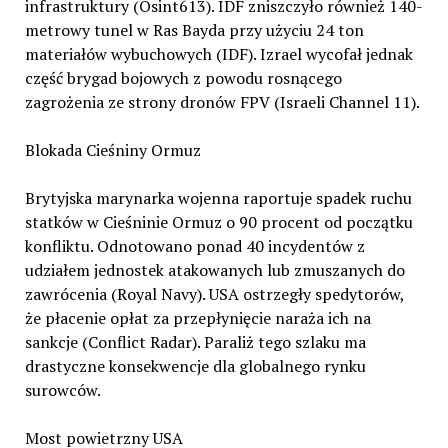
infrastruktury (Osint613). IDF zniszczyło również 140-
metrowy tunel w Ras Bayda przy użyciu 24 ton
materiałów wybuchowych (IDF). Izrael wycofał jednak
część brygad bojowych z powodu rosnącego
zagrożenia ze strony dronów FPV (Israeli Channel 11).
Blokada Cieśniny Ormuz
Brytyjska marynarka wojenna raportuje spadek ruchu
statków w Cieśninie Ormuz o 90 procent od początku
konfliktu. Odnotowano ponad 40 incydentów z
udziałem jednostek atakowanych lub zmuszanych do
zawrócenia (Royal Navy). USA ostrzegły spedytorów,
że płacenie opłat za przepłynięcie naraża ich na
sankcje (Conflict Radar). Paraliż tego szlaku ma
drastyczne konsekwencje dla globalnego rynku
surowców.
Most powietrzny USA