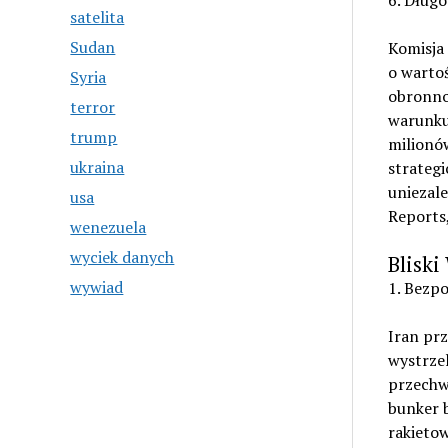
6. Dług
satelita
Sudan
Komisja
o wartoś
Syria
obronnoś
terror
warunku
trump
milionó
ukraina
strategi
uniezale
usa
Reports,
wenezuela
wyciek danych
Blisk
wywiad
1. Bezpo
Iran prz
wystrzel
przechw
bunker b
rakietow