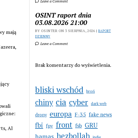
Leave a Comment
OSINT raport dnia
03.08.2026 21:00
BY OSINTER ON 3 SIERPNIA, 2026 |
kwy mają
RAPORT
DZIENNY
Leave a Comment
Jazeera,
Brak komentarzy do wyświetlenia.
jący
bliski wschód
broń
cia
cyber
chiny
dark web
owali
europa
giczne:
F-35
fake news
drony
front
GRU
fbi
fsb
fpv
ts, Al
hezbollah
hamas
indie