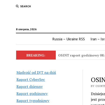
SEARCH
8 sierpnia, 2026
Russia – Ukraine RSS
Iran – Is
BREAKING:
OSINT raport godzinowy 08.
Mądrość od DJT na dziś
OSIN
Raport CyberSec
Raport dzienny
BY OSINTE
Raport godzinowy
Dzisiej
jest prz
Raport tygodniowy