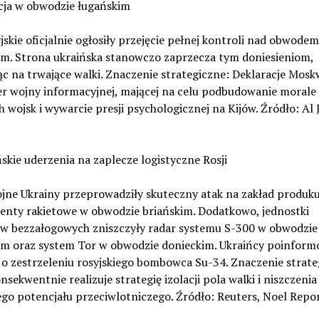
acja w obwodzie ługańskim
yjskie oficjalnie ogłosiły przejęcie pełnej kontroli nad obwodem
im. Strona ukraińska stanowczo zaprzecza tym doniesieniom,
c na trwające walki. Znaczenie strategiczne: Deklaracje Mos
er wojny informacyjnej, mającej na celu podbudowanie morale
 wojsk i wywarcie presji psychologicznej na Kijów. Źródło: Al 
ńskie uderzenia na zaplecze logistyczne Rosji
ojne Ukrainy przeprowadziły skuteczny atak na zakład produku
nty rakietowe w obwodzie briańskim. Dodatkowo, jednostki
w bezzałogowych zniszczyły radar systemu S-300 w obwodzie
im oraz system Tor w obwodzie donieckim. Ukraińcy poinform
o zestrzeleniu rosyjskiego bombowca Su-34. Znaczenie strate
nsekwentnie realizuje strategię izolacji pola walki i niszczenia
ego potencjału przeciwlotniczego. Źródło: Reuters, Noel Repor