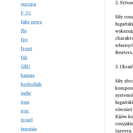
2. Sytu
europa
F-35
Siły ros
fake news
ługańsk
fbi
wskazują
charakt
fpv
własnych
front
Reuters.
fsb
GRU
3. Ukrai
hamas
Siły zbr
hezbollah
kompone
indie
systemó
iran
ługańsk
również 
irgc
Kijów ko
izrael
rosyjski
japonia
Jazeera.