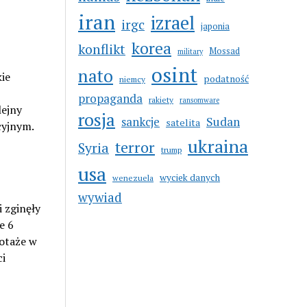
iran
izrael
irgc
japonia
korea
konflikt
Mossad
military
osint
nato
ie
podatność
niemcy
propaganda
rakiety
ransomware
lejny
rosja
sankcje
Sudan
satelita
cyjnym.
ukraina
terror
Syria
trump
usa
wyciek danych
wenezuela
wywiad
 zginęły
e 6
botaże w
i