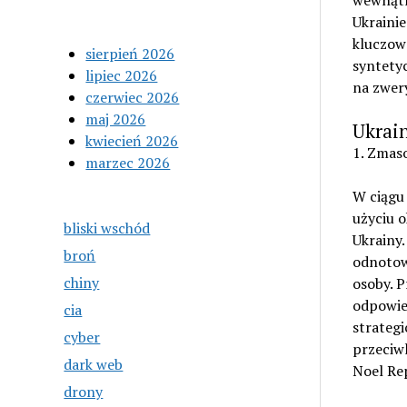
wewnątr
Ukraini
kluczow
sierpień 2026
syntetyc
lipiec 2026
na zwer
czerwiec 2026
maj 2026
Ukrain
kwiecień 2026
1. Zmas
marzec 2026
W ciągu
użyciu o
bliski wschód
Ukrainy
broń
odnotow
chiny
osoby. P
odpowie
cia
strategi
cyber
przeciwl
dark web
Noel Re
drony