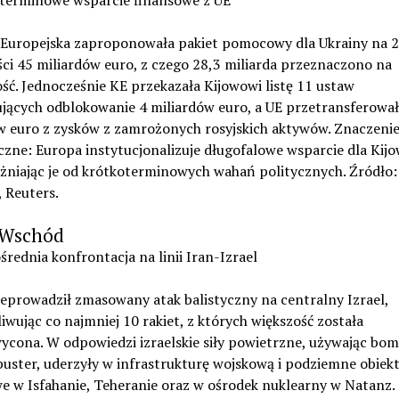
oterminowe wsparcie finansowe z UE
 Europejska zaproponowała pakiet pomocowy dla Ukrainy na 2
ci 45 miliardów euro, z czego 28,3 miliarda przeznaczono na
ć. Jednocześnie KE przekazała Kijowowi listę 11 ustaw
jących odblokowanie 4 miliardów euro, a UE przetransferował
w euro z zysków z zamrożonych rosyjskich aktywów. Znaczeni
czne: Europa instytucjonalizuje długofalowe wsparcie dla Kijo
żniając je od krótkoterminowych wahań politycznych. Źródło:
 Reuters.
i Wschód
średnia konfrontacja na linii Iran-Izrael
eprowadził zmasowany atak balistyczny na centralny Izrael,
iwując co najmniej 10 rakiet, z których większość została
ycona. W odpowiedzi izraelskie siły powietrzne, używając bo
uster, uderzyły w infrastrukturę wojskową i podziemne obiek
e w Isfahanie, Teheranie oraz w ośrodek nuklearny w Natanz.