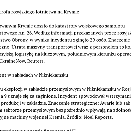
trofa rosyjskiego lotnictwa na Krymie
wanym Krymie doszło do katastrofy wojskowego samolotu
rtowego An-26. Według informacji przekazanych przez rosyjsk
rstwo Obrony, w wyniku incydentu zginęło 29 osób. Znaczenie
iczne: Utrata maszyny transportowej wraz z personelem to ko
rosyjską logistykę na kluczowym, południowym kierunku opera
 UkraineNow, Reuters.
dent w zakładach w Niżniekamsku
u eksplozji w zakładzie przemysłowym w Niżniekamsku w Rosji
 a 9 uznaje się za zaginione. Incydent spowodował wstrzymani
produkcji w zakładzie. Znaczenie strategiczne: Awarie lub sa
im sektorze przemysłowym bezpośrednio wpływają na zdolnośc
yjne machiny wojennej Kremla. Źródło: Noel Reports.