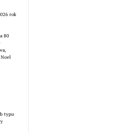
026 rok
a 80
e
wa,
 Noel
mb typu
ty