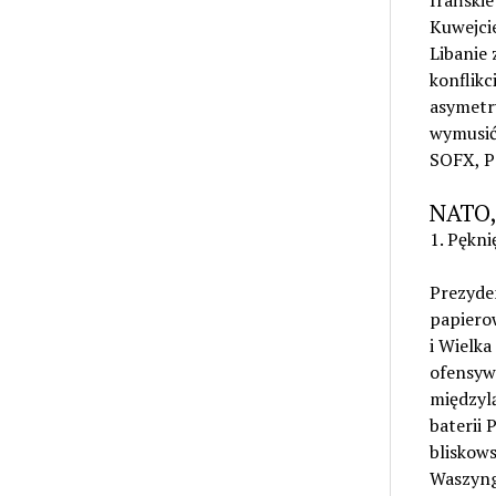
Irańskie
Kuwejci
Libanie 
konflikc
asymetry
wymusić 
SOFX, P
NATO, 
1. Pękn
Prezyde
papiero
i Wielka
ofensyw
międzylą
baterii 
bliskow
Waszyngt