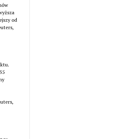
onów
wyższa
ejszy od
uters,
ktu.
 35
ny
uters,