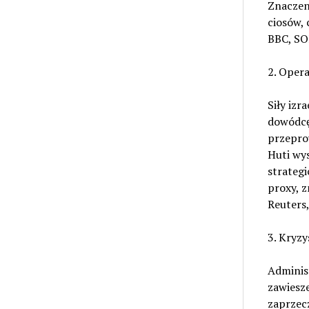
Znaczeni
ciosów, 
BBC, SO
2. Opera
Siły izr
dowódcę
przeprow
Huti wys
strategi
proxy, 
Reuters
3. Kryzy
Adminis
zawiesze
zaprzec