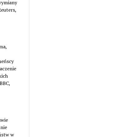
 wymiany
Reuters,
ma,
meńscy
naczenie
kich
 BBC,
awie
lnie
ństw w