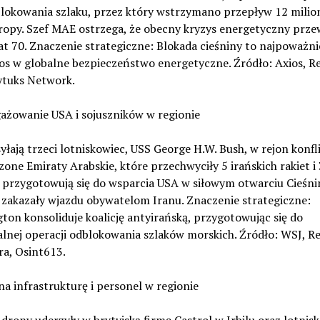
blokowania szlaku, przez który wstrzymano przepływ 12 mili
 ropy. Szef MAE ostrzega, że obecny kryzys energetyczny prze
lat 70. Znaczenie strategiczne: Blokada cieśniny to najpoważni
os w globalne bezpieczeństwo energetyczne. Źródło: Axios, Re
ytuks Network.
ażowanie USA i sojuszników w regionie
łają trzeci lotniskowiec, USS George H.W. Bush, w rejon konfli
one Emiraty Arabskie, które przechwyciły 5 irańskich rakiet i
 przygotowują się do wsparcia USA w siłowym otwarciu Cieśni
 zakazały wjazdu obywatelom Iranu. Znaczenie strategiczne:
on konsoliduje koalicję antyirańską, przygotowując się do
lnej operacji odblokowania szlaków morskich. Źródło: WSJ, Re
ra, Osint613.
 na infrastrukturę i personel w regionie