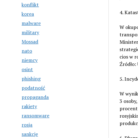
konflikt
4. Katas
korea
malware
W okupo
military
transpo
Mossad
Ministe
strateg
nato
cios w 
niemcy
Źródło:
osint
phishing
5. Incy
podatność
W wynik
propaganda
3 osoby,
rakiety
procent 
ransomware
rosyjsk
produkc
rosja
sankcje