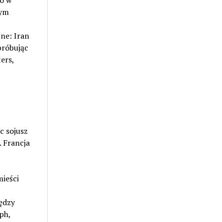
ko w
wym
zne: Iran
próbując
ers,
 sojusz
 Francja
mieści
ędzy
ph,