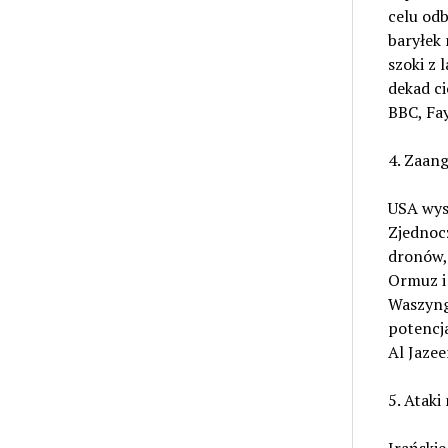
celu od
baryłek
szoki z 
dekad ci
BBC, Fa
4. Zaang
USA wysy
Zjednocz
dronów,
Ormuz i
Waszyngt
potencja
Al Jazee
5. Ataki