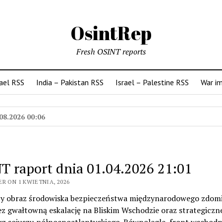
OsintRep
Fresh OSINT reports
rael RSS
India – Pakistan RSS
Israel – Palestine RSS
War i
08.2026 00:06
T raport dnia 01.04.2026 21:01
R ON 1 KWIETNIA, 2026
szy obraz środowiska bezpieczeństwa międzynarodowego zdo
ez gwałtowną eskalację na Bliskim Wschodzie oraz strategiczne