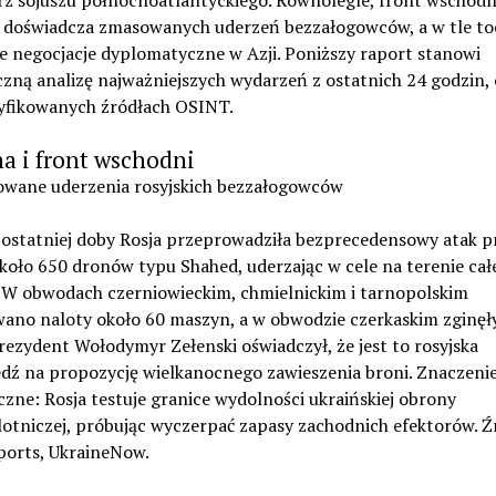
z sojuszu północnoatlantyckiego. Równolegle, front wschodn
e doświadcza zmasowanych uderzeń bezzałogowców, a w tle toc
e negocjacje dyplomatyczne w Azji. Poniższy raport stanowi
zną analizę najważniejszych wydarzeń z ostatnich 24 godzin,
yfikowanych źródłach OSINT.
a i front wschodni
owane uderzenia rosyjskich bezzałogowców
 ostatniej doby Rosja przeprowadziła bezprecedensowy atak p
koło 650 dronów typu Shahed, uderzając w cele na terenie cał
. W obwodach czerniowieckim, chmielnickim i tarnopolskim
ano naloty około 60 maszyn, a w obwodzie czerkaskim zginęły
rezydent Wołodymyr Zełenski oświadczył, że jest to rosyjska
dź na propozycję wielkanocnego zawieszenia broni. Znaczeni
czne: Rosja testuje granice wydolności ukraińskiej obrony
otniczej, próbując wyczerpać zapasy zachodnich efektorów. Ź
ports, UkraineNow.