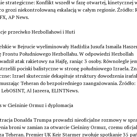
e strategiczne: Konflikt wszedł w fazę otwartej, kinetycznej
co grozi niekontrolowaną eskalacją w całym regionie. Źródło: 
FX, AP News.
cje przeciwko Hezbollahowi i Huti
aelskie w Bejrucie wyeliminowały Hadżdża Jusufa Ismaila Hasze
 Frontu Południowego Hezbollahu. W odpowiedzi Hezbollah
adził atak rakietowy na Hajfę, raniąc 3 osoby. Równolegle je
trzelili pociski balistyczne w stronę południowego Izraela. Z
czne: Izrael skutecznie dekapituje struktury dowodzenia irańs
zmuszając Teheran do bezpośredniego zaangażowania. Źródło:
, LebOSINT, Al Jazeera, ELINTNews.
s w Cieśninie Ormuz i dyplomacja
tracja Donalda Trumpa prowadzi nieoficjalne rozmowy w spr
nia broni w zamian za otwarcie Cieśniny Ormuz, czemu oficja
za Teheran. Premier UK Keir Starmer zwołuje spotkanie 35 pa