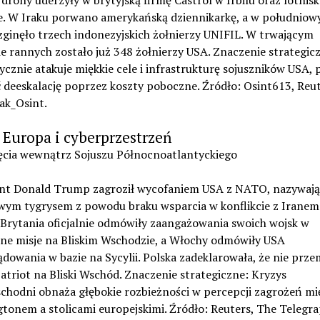
 drony uderzyły w brytyjską firmę Castrol w Irbilu oraz lotnis
e. W Iraku porwano amerykańską dziennikarkę, a w południo
zginęło trzech indonezyjskich żołnierzy UNIFIL. W trwającym
ie rannych zostało już 348 żołnierzy USA. Znaczenie strategic
cznie atakuje miękkie cele i infrastrukturę sojuszników USA, 
deeskalację poprzez koszty poboczne. Źródło: Osint613, Reut
ak_Osint.
Europa i cyberprzestrzeń
ięcia wewnątrz Sojuszu Północnoatlantyckiego
nt Donald Trump zagroził wycofaniem USA z NATO, nazywając
wym tygrysem z powodu braku wsparcia w konflikcie z Iranem.
 Brytania oficjalnie odmówiły zaangażowania swoich wojsk w
ne misje na Bliskim Wschodzie, a Włochy odmówiły USA
dowania w bazie na Sycylii. Polska zadeklarowała, że nie prze
Patriot na Bliski Wschód. Znaczenie strategiczne: Kryzys
schodni obnaża głębokie rozbieżności w percepcji zagrożeń mi
onem a stolicami europejskimi. Źródło: Reuters, The Telegra