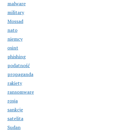
malware
military
Mossad
nato
niemcy
osint
phishing
podatność
propaganda
rakiety
ransomware
rosja
sankcje
satelita
Sudan