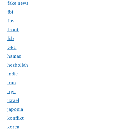
fake news
fbi
fpv
front
fsb
GRU
hamas
hezbollah
indie
iran
irgc
izrael
japonia
konflikt
korea