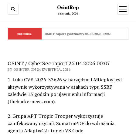
OsintRep
open
menu
6 sierpnia, 2026
OSINT raport godzinowy 06.08.2026 12:02
BREAKING:
OSINT / CyberSec raport 25.04.2026 00:07
BY OSINTER ON 24 KWIETNIA, 2026
1. Luka CVE-2026-33626 w narzędziu LMDeploy jest
aktywnie wykorzystywana w atakach typu SSRF
zaledwie 13 godzin po ujawnieniu informacji
(thehackernews.com).
2. Grupa APT Tropic Trooper wykorzystuje
zainfekowany czytnik SumatraPDF do wdrażania
agenta AdaptixC2 i tuneli VS Code