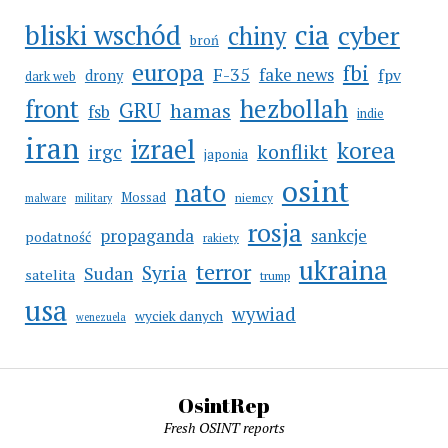
cia
bliski wschód
cyber
chiny
broń
europa
fbi
F-35
fake news
fpv
drony
dark web
hezbollah
front
GRU
hamas
fsb
indie
iran
izrael
korea
irgc
konflikt
japonia
osint
nato
Mossad
niemcy
malware
military
rosja
propaganda
sankcje
podatność
rakiety
ukraina
terror
Syria
Sudan
satelita
trump
usa
wywiad
wyciek danych
wenezuela
OsintRep
Fresh OSINT reports