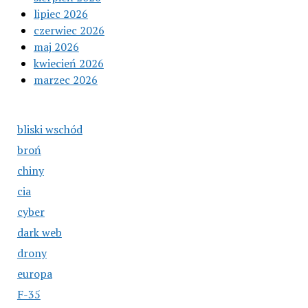
lipiec 2026
czerwiec 2026
maj 2026
kwiecień 2026
marzec 2026
bliski wschód
broń
chiny
cia
cyber
dark web
drony
europa
F-35