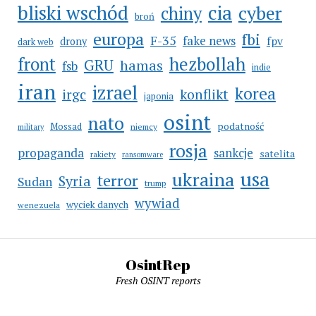
cia
bliski wschód
cyber
chiny
broń
europa
fbi
F-35
fake news
fpv
drony
dark web
hezbollah
front
GRU
hamas
fsb
indie
iran
izrael
korea
irgc
konflikt
japonia
osint
nato
Mossad
podatność
niemcy
military
rosja
propaganda
sankcje
satelita
rakiety
ransomware
usa
ukraina
terror
Syria
Sudan
trump
wywiad
wyciek danych
wenezuela
OsintRep
Fresh OSINT reports