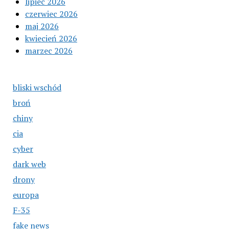
lipiec 2026
czerwiec 2026
maj 2026
kwiecień 2026
marzec 2026
bliski wschód
broń
chiny
cia
cyber
dark web
drony
europa
F-35
fake news