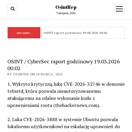
OsintRep
open
menu
9 sierpnia, 2026
OSINT raport godzinowy 09.08.2026 00:06
BREAKING:
OSINT / CyberSec raport godzinowy 19.03.2026
00:02
BY OSINTER ON 18 MARCA, 2026
1. Wykryto krytyczną lukę CVE-2026-32746 w demonie
telnetd, która pozwala nieautoryzowanemu
atakującemu na zdalne wykonanie kodu z
uprawnieniami roota (thehackernews.com).
2. Luka CVE-2026-3888 w systemie Ubuntu pozwala
lokalnemu użytkownikowi na eskalację uprawnień do