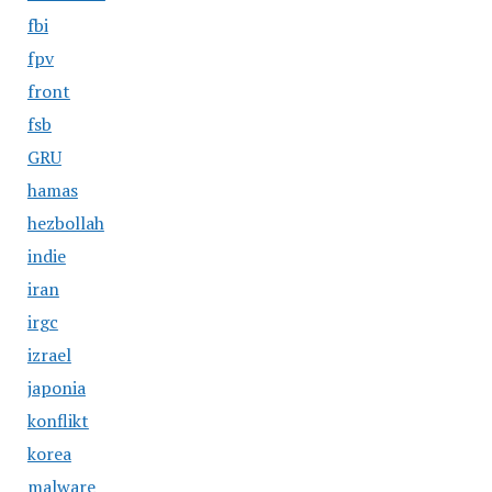
fbi
fpv
front
fsb
GRU
hamas
hezbollah
indie
iran
irgc
izrael
japonia
konflikt
korea
malware