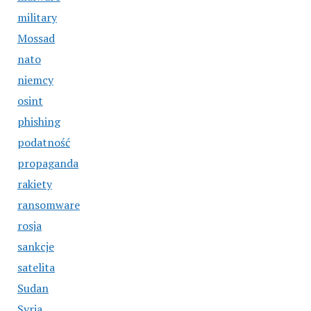
military
Mossad
nato
niemcy
osint
phishing
podatność
propaganda
rakiety
ransomware
rosja
sankcje
satelita
Sudan
Syria